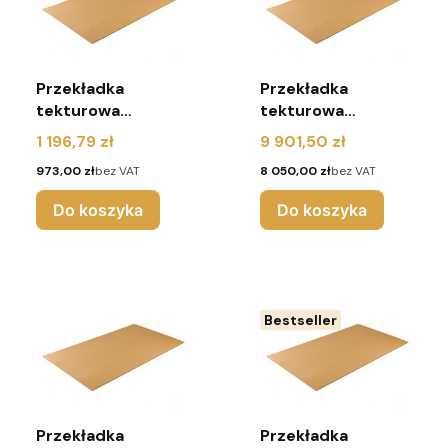
Przekładka
Przekładka
tekturowa
tekturowa
1200x800 mm 3W
1200x800 mm 3W
Cena
Cena
1 196,79 zł
9 901,50 zł
(paleta 700 sztuk)
(paleta 7000
Cena
Cena
973,00 zł
bez VAT
8 050,00 zł
bez VAT
sztuk)
Do koszyka
Do koszyka
Bestseller
Przekładka
Przekładka