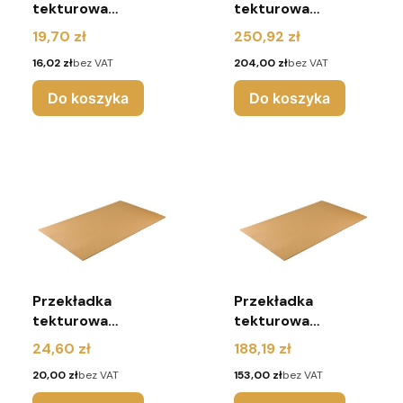
tekturowa
tekturowa
750x560 mm 3W
750x560 mm 3W
Cena
Cena
19,70 zł
250,92 zł
(pakiet 10 sztuk)
(pakiet 150 sztuk)
Cena
Cena
16,02 zł
bez VAT
204,00 zł
bez VAT
Do koszyka
Do koszyka
Przekładka
Przekładka
tekturowa
tekturowa
920x730 mm 3W
920x730 mm 3W
Cena
Cena
24,60 zł
188,19 zł
(pakiet 10 sztuk)
(pakiet 90 sztuk)
Cena
Cena
20,00 zł
bez VAT
153,00 zł
bez VAT