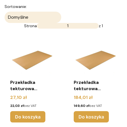
Lista produktów
Sortowanie:
Domyślne
Strona
z 1
Przekładka
Przekładka
tekturowa
tekturowa
1100x765 mm 3W
1100x765 mm 3W
Cena
Cena
27,10 zł
184,01 zł
(pakiet 10 sztuk)
(pakiet 80 sztuk)
Cena
Cena
22,03 zł
bez VAT
149,60 zł
bez VAT
Do koszyka
Do koszyka