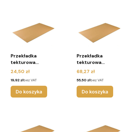
Przekładka
Przekładka
tekturowa
tekturowa
1200x800 mm 3W
1200x800 mm 3W
Cena
Cena
24,50 zł
68,27 zł
(pakiet 10 sztuk)
(pakiet 30 sztuk)
Cena
Cena
19,92 zł
bez VAT
55,50 zł
bez VAT
Do koszyka
Do koszyka