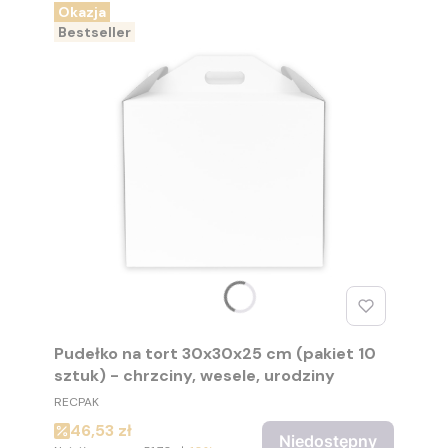
Okazja
Bestseller
Pudełko na tort 30x30x25 cm (pakiet 10
sztuk) - chrzciny, wesele, urodziny
PRODUCENT
RECPAK
Cena promocyjna
46,53 zł
Niedostępny