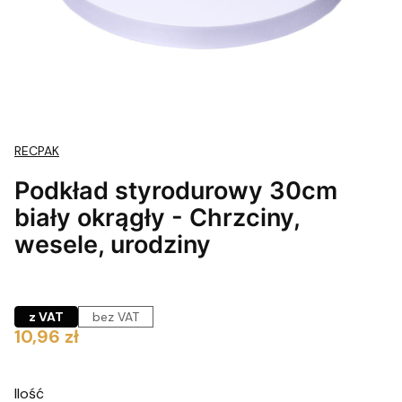
RECPAK
Podkład styrodurowy 30cm
biały okrągły - Chrzciny,
wesele, urodziny
z VAT
bez VAT
Cena
10,96 zł
Ilość