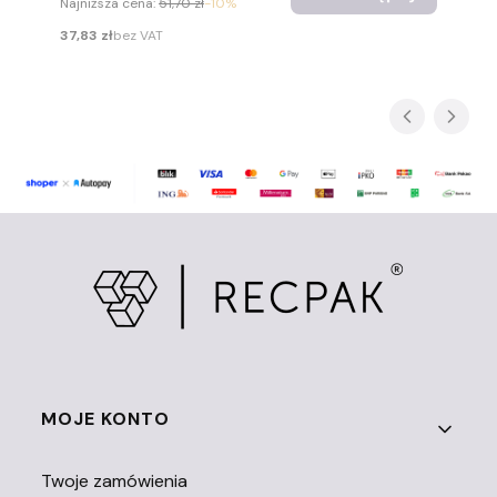
Najniższa cena:
51,70 zł
-10%
Cena
37,83 zł
bez VAT
Linki w stopce
MOJE KONTO
Twoje zamówienia