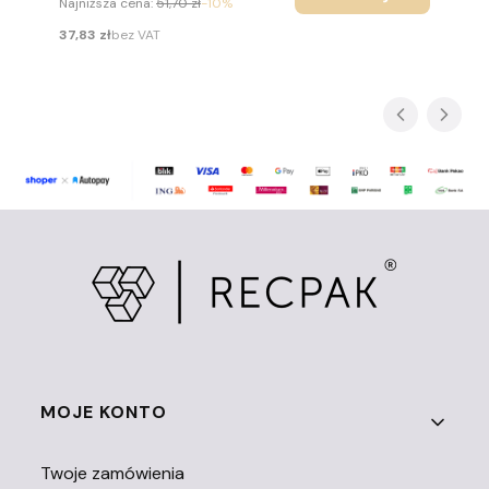
Najniższa cena:
51,70 zł
-10%
Cena
37,83 zł
bez VAT
Linki w stopce
MOJE KONTO
Twoje zamówienia