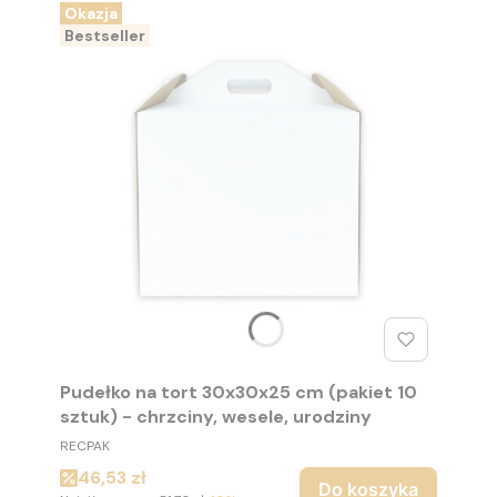
Okazja
Bestseller
Pudełko na tort 30x30x25 cm (pakiet 10
sztuk) - chrzciny, wesele, urodziny
PRODUCENT
RECPAK
Cena promocyjna
46,53 zł
Do koszyka