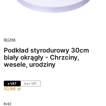
RECPAK
Podkład styrodurowy 30cm
biały okrągły - Chrzciny,
wesele, urodziny
z VAT
bez VAT
Cena
10,96 zł
Ilość