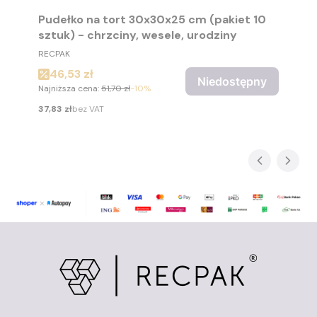
Pudełko na tort 30x30x25 cm (pakiet 10
sztuk) - chrzciny, wesele, urodziny
PRODUCENT
RECPAK
Cena promocyjna
46,53 zł
Niedostępny
Najniższa cena:
51,70 zł
-10%
Cena
37,83 zł
bez VAT