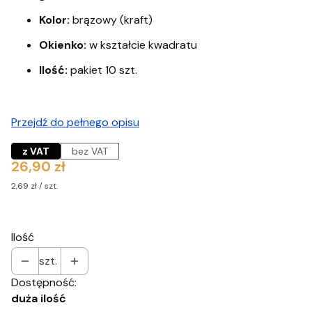
Kolor:
brązowy (kraft)
Okienko:
w kształcie kwadratu
Ilość:
pakiet 10 szt.
Przejdź do pełnego opisu
z VAT
bez VAT
Cena
26,90 zł
2,69 zł / szt.
Ilość
szt.
Dostępność:
duża ilość