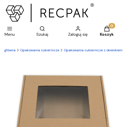
Otwórz wyszukiwarkę
Produkty w 
Menu
Szukaj
Zaloguj się
Koszyk
na główna
Opakowania cukiernicze
Opakowania cukiernicze z okienkiem