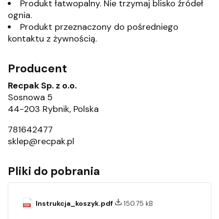
Produkt łatwopalny. Nie trzymaj blisko źródeł
ognia.
Produkt przeznaczony do pośredniego
kontaktu z żywnością.
Producent
Recpak Sp. z o.o.
Sosnowa 5
44-203 Rybnik, Polska
781642477
sklep@recpak.pl
Pliki do pobrania
Instrukcja_koszyk.pdf
150.75 kB