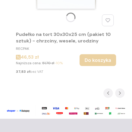
Pudełko na tort 30x30x25 cm (pakiet 10
sztuk) - chrzciny, wesele, urodziny
PRODUCENT
RECPAK
Cena promocyjna
46,53 zł
Do koszyka
Najniższa cena:
51,70 zł
-10%
Cena
37,83 zł
bez VAT