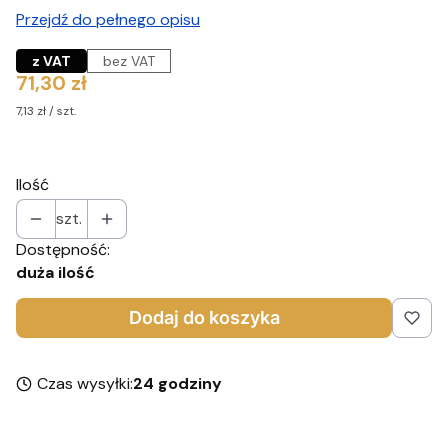
Przejdź do pełnego opisu
z VAT
bez VAT
Cena
71,30 zł
7,13 zł / szt.
Ilość
szt.
Dostępność:
duża ilość
Dodaj do koszyka
Czas wysyłki:
24 godziny