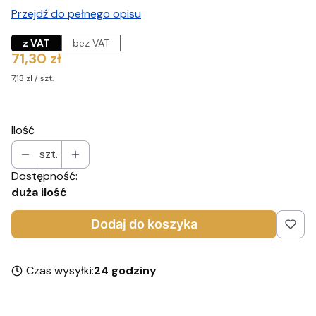
Przejdź do pełnego opisu
z VAT
bez VAT
Cena
71,30 zł
7,13 zł / szt.
Ilość
szt.
Dostępność:
duża ilość
Dodaj do koszyka
Czas wysyłki:
24 godziny