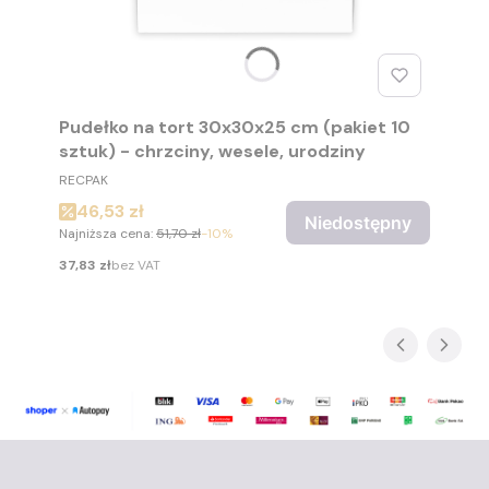
Pudełko na tort 30x30x25 cm (pakiet 10
sztuk) - chrzciny, wesele, urodziny
PRODUCENT
RECPAK
Cena promocyjna
46,53 zł
Niedostępny
Najniższa cena:
51,70 zł
-10%
Cena
37,83 zł
bez VAT