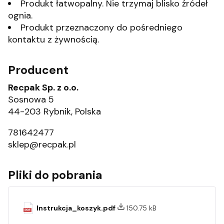
Produkt łatwopalny. Nie trzymaj blisko źródeł
ognia.
Produkt przeznaczony do pośredniego
kontaktu z żywnością.
Producent
Recpak Sp. z o.o.
Sosnowa 5
44-203 Rybnik, Polska
781642477
sklep@recpak.pl
Pliki do pobrania
Instrukcja_koszyk.pdf
150.75 kB