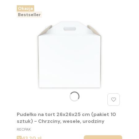
Okazja
Bestseller
Pudełko na tort 26x26x25 cm (pakiet 10
sztuk) - Chrzciny, wesele, urodziny
PRODUCENT
RECPAK
Cena promocyjna
43,20 zł