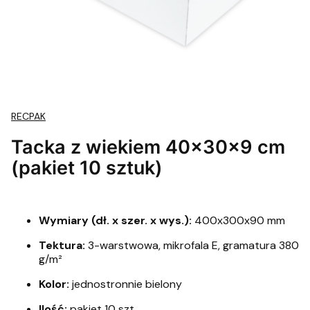
RECPAK
Tacka z wiekiem 40x30x9 cm
(pakiet 10 sztuk)
Wymiary (dł. x szer. x wys.):
400x300x90 mm
Tektura:
3-warstwowa, mikrofala E, gramatura 380
g/m²
Kolor:
jednostronnie bielony
Ilość:
pakiet 10 szt.