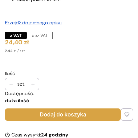
Przejdź do pełnego opisu
z VAT
bez VAT
Cena
24,40 zł
2,44 zł / szt.
Ilość
szt.
Dostępność:
duża ilość
Dodaj do koszyka
Czas wysyłki:
24 godziny