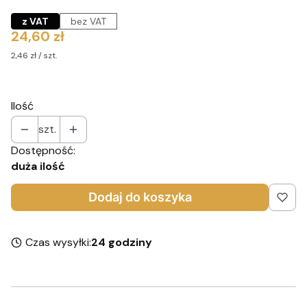
z VAT
bez VAT
Cena
24,60 zł
2,46 zł / szt.
Ilość
szt.
Dostępność:
duża ilość
Dodaj do koszyka
Czas wysyłki:
24 godziny