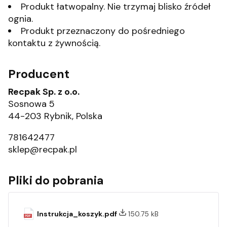
Produkt łatwopalny. Nie trzymaj blisko źródeł
ognia.
Produkt przeznaczony do pośredniego
kontaktu z żywnością.
Producent
Recpak Sp. z o.o.
Sosnowa 5
44-203 Rybnik, Polska
781642477
sklep@recpak.pl
Pliki do pobrania
Instrukcja_koszyk.pdf
150.75 kB