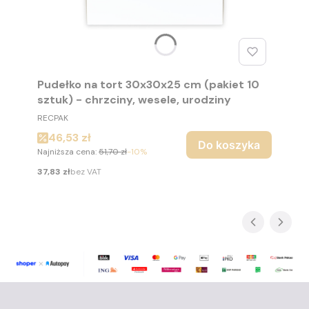
Pudełko na tort 30x30x25 cm (pakiet 10
sztuk) - chrzciny, wesele, urodziny
PRODUCENT
RECPAK
Cena promocyjna
46,53 zł
Do koszyka
Najniższa cena:
51,70 zł
-10%
Cena
37,83 zł
bez VAT