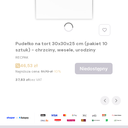
Pudełko na tort 30x30x25 cm (pakiet 10
sztuk) - chrzciny, wesele, urodziny
PRODUCENT
RECPAK
Cena promocyjna
46,53 zł
Niedostępny
Najniższa cena:
51,70 zł
-10%
Cena
37,83 zł
bez VAT