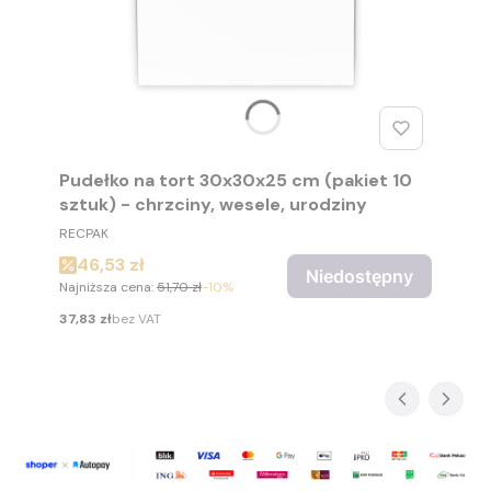
Pudełko na tort 30x30x25 cm (pakiet 10
sztuk) - chrzciny, wesele, urodziny
PRODUCENT
RECPAK
Cena promocyjna
46,53 zł
Niedostępny
Najniższa cena:
51,70 zł
-10%
Cena
37,83 zł
bez VAT