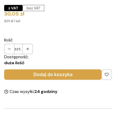
z VAT
bez VAT
Cena
30,05 zł
3,01 zł / szt.
Ilość
szt.
Dostępność:
duża ilość
Dodaj do koszyka
Czas wysyłki:
24 godziny