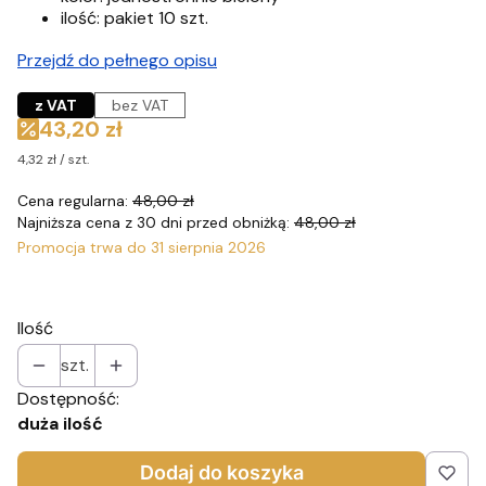
ilość: pakiet 10 szt.
Przejdź do pełnego opisu
z VAT
bez VAT
43,20 zł
4,32 zł / szt.
Cena regularna:
48,00 zł
Najniższa cena z 30 dni przed obniżką:
48,00 zł
Promocja trwa do 31 sierpnia 2026
Ilość
szt.
Dostępność:
duża ilość
Dodaj do koszyka