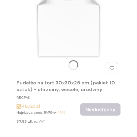
Pudełko na tort 30x30x25 cm (pakiet 10
sztuk) - chrzciny, wesele, urodziny
PRODUCENT
RECPAK
Cena promocyjna
46,53 zł
Niedostępny
Najniższa cena:
51,70 zł
-10%
Cena
37,83 zł
bez VAT