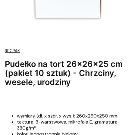
RECPAK
Pudełko na tort 26x26x25 cm
(pakiet 10 sztuk) - Chrzciny,
wesele, urodziny
wymiary (dł. x szer. x wys.): 260x260x250 mm
tektura: 3-warstwowa, mikrofala E, gramatura
380g/m²
kolor: jednostronnie bielony