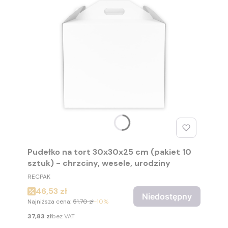
Pudełko na tort 30x30x25 cm (pakiet 10
sztuk) - chrzciny, wesele, urodziny
PRODUCENT
RECPAK
Cena promocyjna
46,53 zł
Niedostępny
Najniższa cena:
51,70 zł
-10%
Cena
37,83 zł
bez VAT