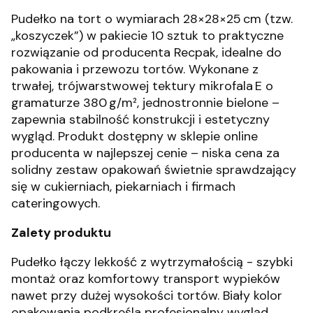
Pudełko na tort o wymiarach 28×28×25 cm (tzw.
„koszyczek”) w pakiecie 10 sztuk to praktyczne
rozwiązanie od producenta Recpak, idealne do
pakowania i przewozu tortów. Wykonane z
trwałej, trójwarstwowej tektury mikrofala E o
gramaturze 380 g/m², jednostronnie bielone –
zapewnia stabilność konstrukcji i estetyczny
wygląd
.
Produkt dostępny w sklepie online
producenta w najlepszej cenie – niska cena za
solidny zestaw opakowań świetnie sprawdzający
się w cukierniach, piekarniach i firmach
cateringowych.
Zalety produktu
Pudełko łączy lekkość z wytrzymałością - szybki
montaż oraz komfortowy transport wypieków
nawet przy dużej wysokości tortów. Biały kolor
opakowania podkreśla profesjonalny wygląd