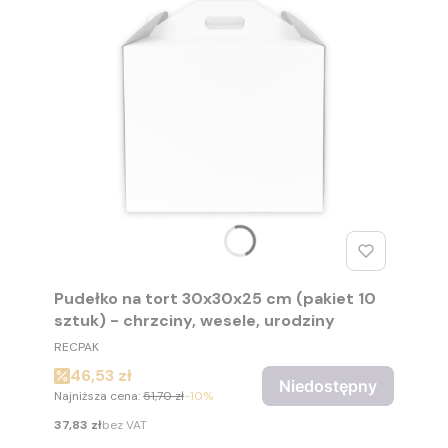
Pudełko na tort 30x30x25 cm (pakiet 10
sztuk) - chrzciny, wesele, urodziny
PRODUCENT
RECPAK
Cena promocyjna
46,53 zł
Niedostępny
Najniższa cena:
51,70 zł
-10%
Cena
37,83 zł
bez VAT