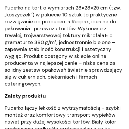
Pudełko na tort o wymiarach 28×28×25 cm (tzw.
„koszyczek”) w pakiecie 10 sztuk to praktyczne
rozwiązanie od producenta Recpak, idealne do
pakowania i przewozu tortów. Wykonane z
trwałej, trójwarstwowej tektury mikrofala E o
gramaturze 380 g/m², jednostronnie bielone –
zapewnia stabilność konstrukcji i estetyczny
wygląd
.
Produkt dostępny w sklepie online
producenta w najlepszej cenie – niska cena za
solidny zestaw opakowań świetnie sprawdzający
się w cukierniach, piekarniach i firmach
cateringowych.
Zalety produktu
Pudełko łączy lekkość z wytrzymałością - szybki
montaż oraz komfortowy transport wypieków
nawet przy dużej wysokości tortów. Biały kolor
opakowania podkreśla profesjonalny wygląd