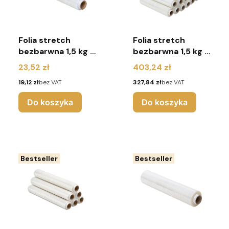
Folia stretch
Folia stretch
bezbarwna 1,5 kg -
bezbarwna 1,5 kg -
1 sztuka
20 sztuk
Cena
Cena
23,52 zł
403,24 zł
Cena
Cena
19,12 zł
bez VAT
327,84 zł
bez VAT
Do koszyka
Do koszyka
Bestseller
Bestseller