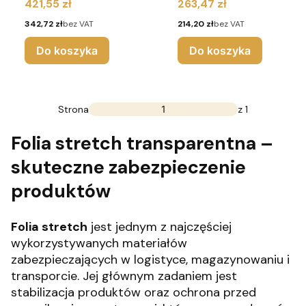
Cena
Cena
421,55 zł
263,47 zł
Cena
Cena
342,72 zł
bez VAT
214,20 zł
bez VAT
Do koszyka
Do koszyka
Strona
z 1
Folia stretch transparentna –
skuteczne zabezpieczenie
produktów
Folia stretch
jest jednym z najczęściej
wykorzystywanych materiałów
zabezpieczających w logistyce, magazynowaniu i
transporcie. Jej głównym zadaniem jest
stabilizacja produktów oraz ochrona przed