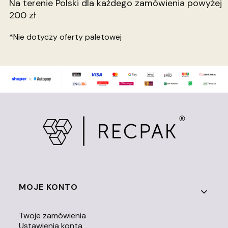
Na terenie Polski dla każdego zamówienia powyżej
200 zł
*Nie dotyczy oferty paletowej
Linki w stopce
MOJE KONTO
Twoje zamówienia
Ustawienia konta