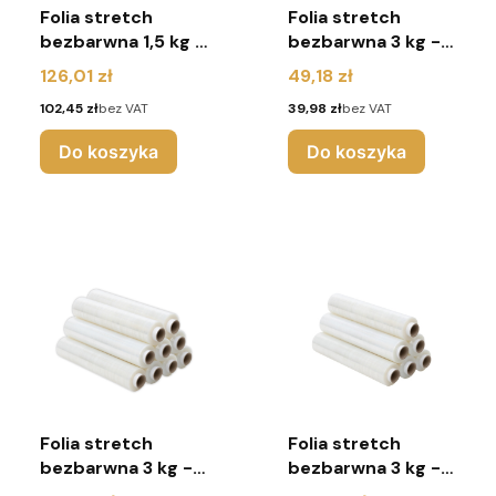
Folia stretch
Folia stretch
bezbarwna 1,5 kg -
bezbarwna 3 kg - 1
6 sztuk
sztuka
Cena
Cena
126,01 zł
49,18 zł
Cena
Cena
102,45 zł
bez VAT
39,98 zł
bez VAT
Do koszyka
Do koszyka
Folia stretch
Folia stretch
bezbarwna 3 kg -
bezbarwna 3 kg - 6
10 sztuk
sztuk