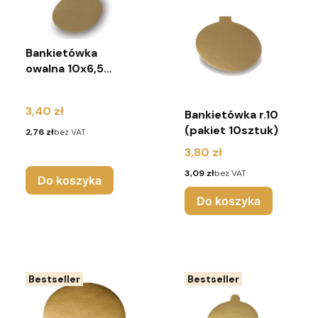
Bankietówka
owalna 10x6,5
(pakiet 10 sztuk)
Cena
3,40 zł
Bankietówka r.10
(pakiet 10sztuk)
Cena
2,76 zł
bez VAT
Cena
3,80 zł
Cena
3,09 zł
bez VAT
Do koszyka
Do koszyka
Bestseller
Bestseller