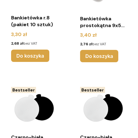
Bankietówka r.8
Bankietówka
(pakiet 10 sztuk)
prostokątna 9x5
(pakiet 10 sztuk)
Cena
3,30 zł
Cena
3,40 zł
Cena
2,68 zł
bez VAT
Cena
2,76 zł
bez VAT
Do koszyka
Do koszyka
Bestseller
Bestseller
Czarno-biała
Czarno-biała