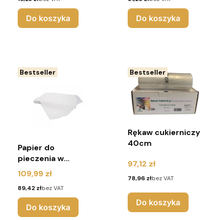
Do koszyka
Do koszyka
Bestseller
Bestseller
Rękaw cukierniczy
40cm
Papier do
pieczenia w
Cena
97,12 zł
ryzach 60x40cm,
Cena
109,99 zł
Cena
78,96 zł
bez VAT
biały - 500 sztuk
Cena
89,42 zł
bez VAT
Do koszyka
Do koszyka