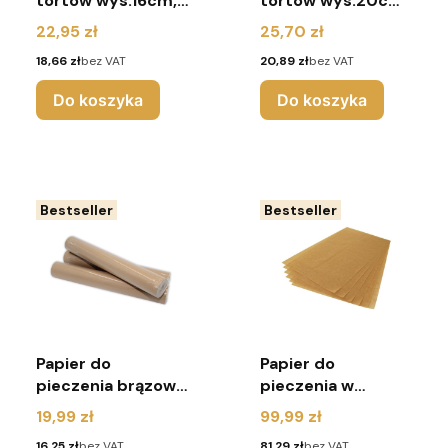
tortów wys.16cm,
tortów wys.20cm,
dł. 10m
dł. 10m
Cena
Cena
22,95 zł
25,70 zł
Cena
Cena
18,66 zł
bez VAT
20,89 zł
bez VAT
Do koszyka
Do koszyka
Bestseller
Bestseller
Papier do
Papier do
pieczenia brązowy
pieczenia w
38x50
ryzach 60x40 cm,
Cena
Cena
19,99 zł
99,99 zł
brąz - 500 sztuk
Cena
Cena
16,25 zł
bez VAT
81,29 zł
bez VAT