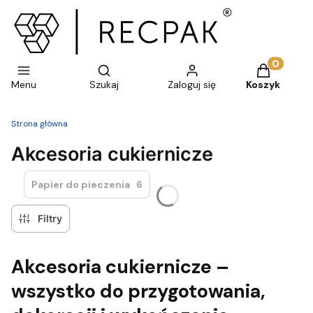
Otwórz wyszukiwarkę
Produkty w 
Menu
Szukaj
Zaloguj się
Koszyk
Strona główna
Akcesoria cukiernicze
Papier do pieczenia
6
Filtry
Akcesoria cukiernicze –
wszystko do przygotowania,