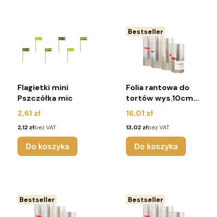
Bestseller
Flagietki mini
Folia rantowa do
Pszczółka mic
tortów wys.10cm,
dł. 10m
Cena
Cena
2,61 zł
16,01 zł
Cena
Cena
2,12 zł
bez VAT
13,02 zł
bez VAT
Do koszyka
Do koszyka
Bestseller
Bestseller