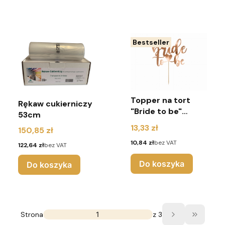
Bestseller
Topper na tort
Rękaw cukierniczy
"Bride to be"
53cm
różowe złoto -
Cena
13,33 zł
Cena
150,85 zł
Wesele
Cena
10,84 zł
bez VAT
Cena
122,64 zł
bez VAT
Do koszyka
Do koszyka
Strona
z 3
Przejdź