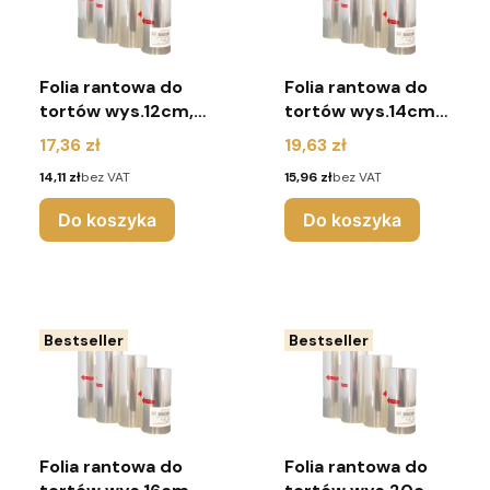
Folia rantowa do
Folia rantowa do
tortów wys.12cm,
tortów wys.14cm,
dł. 10m
dł. 10m
Cena
Cena
17,36 zł
19,63 zł
Cena
Cena
14,11 zł
bez VAT
15,96 zł
bez VAT
Do koszyka
Do koszyka
Bestseller
Bestseller
Folia rantowa do
Folia rantowa do