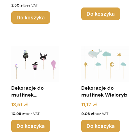
sztuk)
Cena
2,50 zł
bez VAT
Do koszyka
Do koszyka
Dekoracje do
Dekoracje do
muffinek
muffinek Wieloryb
Halloween
Cena
Cena
13,51 zł
11,17 zł
Cena
Cena
10,98 zł
bez VAT
9,08 zł
bez VAT
Do koszyka
Do koszyka