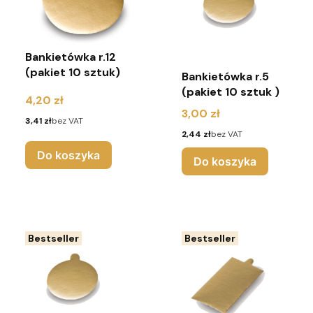
Bankietówka r.12
(pakiet 10 sztuk)
Bankietówka r.5
(pakiet 10 sztuk )
Cena
4,20 zł
Cena
3,00 zł
Cena
3,41 zł
bez VAT
Cena
2,44 zł
bez VAT
Do koszyka
Do koszyka
Bestseller
Bestseller