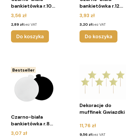
bankietówka r.10
bankietówka r.12
cm (pakiet 10
cm (pakiet 10
Cena
Cena
3,56 zł
3,93 zł
sztuk)
sztuk)
Cena
Cena
2,89 zł
bez VAT
3,20 zł
bez VAT
Do koszyka
Do koszyka
Bestseller
Dekoracje do
muffinek Gwiazdki
Czarno-biała
bankietówka r.8
Cena
11,76 zł
cm (pakiet 10
Cena
3,07 zł
Cena
9,56 zł
bez VAT