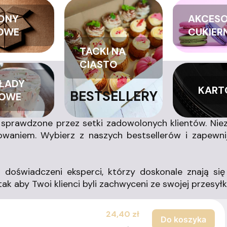
ONY
AKCESO
OWE
CUKIER
TACKI NA
CIASTO
ŁADY
KART
BESTSELLERY
OWE
 sprawdzone przez setki zadowolonych klientów. Niez
sowaniem. Wybierz z naszych bestsellerów i zapew
doświadczeni eksperci, którzy doskonale znają się 
 aby Twoi klienci byli zachwyceni ze swojej przesyłki
Cena
24,40 zł
Do koszyka