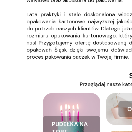
winylowe oraz akcesoria do pakowania.
Lata praktyki i stale doskonalona wi
opakowania kartonowe najwyższej jakośc
do potrzeb naszych klientów. Dlatego jeżel
rozmiaru opakowania kartonowego, który 
nas! Przygotujemy ofertę dostosowaną d
opakowań Śląsk dzięki swojemu doświa
proces pakowania paczek w Twojej firmie.
Przeglądaj nasze kate
O
PUDEŁKA NA
TORT