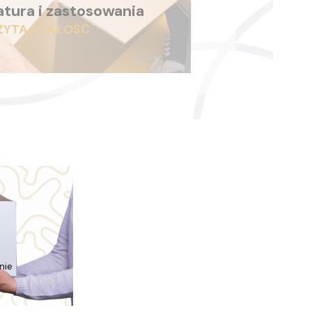
atura i zastosowania
ZYTAJ CAŁOŚĆ
nie