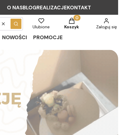
O NAS
BLOG
REALIZACJE
KONTAKT
Produkty w koszyku: 0. Zob
Wyczyść
Szukaj
Ulubione
Koszyk
Zaloguj się
NOWOŚCI
PROMOCJE