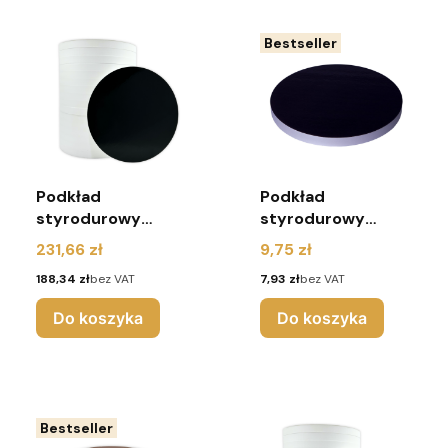
Bestseller
Podkład
Podkład
styrodurowy
styrodurowy
22cm czarny
22cm czarny
Cena
Cena
231,66 zł
9,75 zł
okrągły - 25 sztuk
okrągły - Urodziny
Cena
Cena
188,34 zł
bez VAT
7,93 zł
bez VAT
Do koszyka
Do koszyka
Bestseller