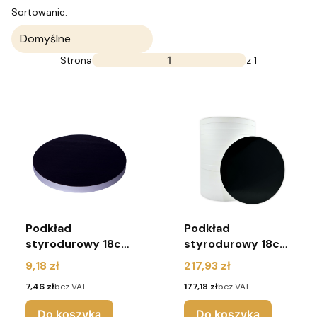
Lista produktów
Sortowanie:
Domyślne
Strona
z 1
Podkład
Podkład
styrodurowy 18cm
styrodurowy 18cm
czarny okrągły
czarny okrągły -
Cena
Cena
9,18 zł
217,93 zł
25 sztuk
Cena
Cena
7,46 zł
bez VAT
177,18 zł
bez VAT
Do koszyka
Do koszyka