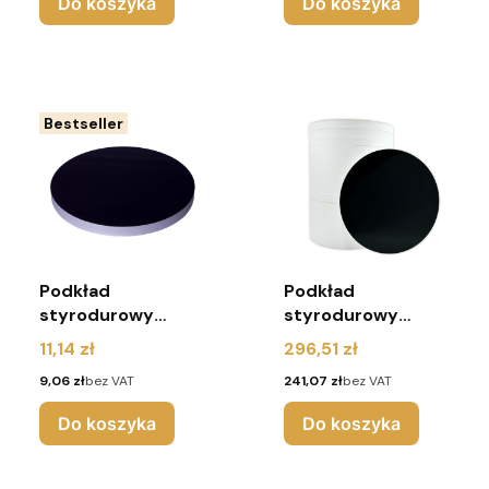
Do koszyka
Do koszyka
Bestseller
Podkład
Podkład
styrodurowy
styrodurowy
30cm czarny
32cm czarny
Cena
Cena
11,14 zł
296,51 zł
okrągły - Urodziny
okrągły - 25 sztuk
Cena
Cena
9,06 zł
bez VAT
241,07 zł
bez VAT
Do koszyka
Do koszyka