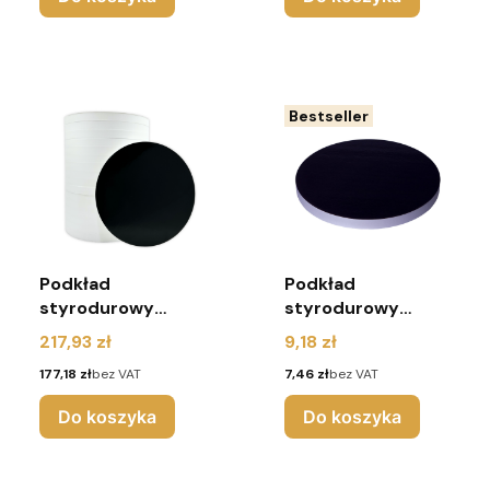
Bestseller
Podkład
Podkład
styrodurowy
styrodurowy
20cm czarny
20cm czarny
Cena
Cena
217,93 zł
9,18 zł
okrągły - 25 sztuk
okrągły - Urodziny
Cena
Cena
177,18 zł
bez VAT
7,46 zł
bez VAT
Do koszyka
Do koszyka