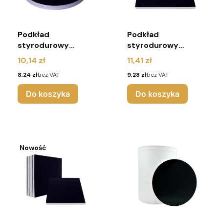
Podkład
Podkład
styrodurowy
styrodurowy
24cm czarny
25x25cm czarny
Cena
Cena
10,14 zł
11,41 zł
okrągły - Urodziny
kwadrat
Cena
Cena
8,24 zł
bez VAT
9,28 zł
bez VAT
Do koszyka
Do koszyka
Nowość