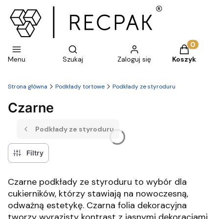
Otwórz wyszukiwarkę
Produkty w 
Menu
Szukaj
Zaloguj się
Koszyk
Strona główna
Podkłady tortowe
Podkłady ze styroduru
Czarne
Podkłady ze styroduru
Filtry
Czarne podkłady ze styroduru to wybór dla
cukierników, którzy stawiają na nowoczesną,
odważną estetykę. Czarna folia dekoracyjna
tworzy wyrazisty kontrast z jasnymi dekoracjami,