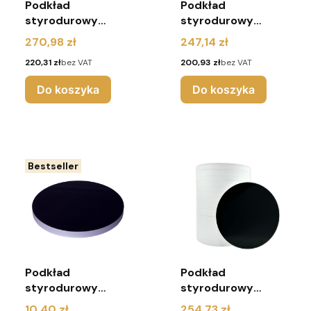
Podkład
Podkład
styrodurowy
styrodurowy
25x25cm czarny
26cm czarny
Cena
Cena
270,98 zł
247,14 zł
kwadrat - 25 sztuk
okrągły - 25 sztuk
Cena
Cena
220,31 zł
bez VAT
200,93 zł
bez VAT
Do koszyka
Do koszyka
Bestseller
Podkład
Podkład
styrodurowy
styrodurowy
26cm czarny
28cm czarny
Cena
Cena
10,40 zł
254,73 zł