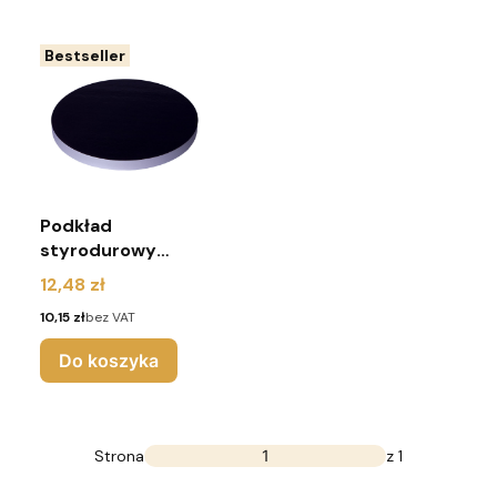
Bestseller
Podkład
styrodurowy
32cm czarny
Cena
12,48 zł
okrągły - Urodziny
Cena
10,15 zł
bez VAT
Do koszyka
Strona
z 1