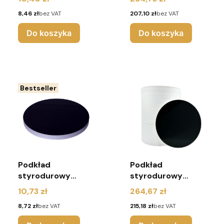
okrągły - Urodziny
okrągły - 25 sztuk
Cena
Cena
8,46 zł
bez VAT
207,10 zł
bez VAT
Do koszyka
Do koszyka
Bestseller
Podkład
Podkład
styrodurowy
styrodurowy
28cm czarny
30cm czarny
Cena
Cena
10,73 zł
264,67 zł
okrągły - Urodziny
okrągły - 25 sztuk
Cena
Cena
8,72 zł
bez VAT
215,18 zł
bez VAT