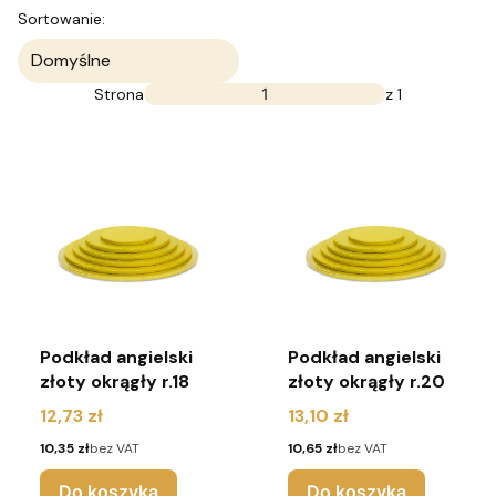
Lista produktów
Sortowanie:
Domyślne
Strona
z 1
Podkład angielski
Podkład angielski
złoty okrągły r.18
złoty okrągły r.20
Cena
Cena
12,73 zł
13,10 zł
Cena
Cena
10,35 zł
bez VAT
10,65 zł
bez VAT
Do koszyka
Do koszyka