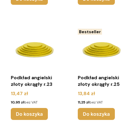
Bestseller
Podkład angielski
Podkład angielski
złoty okrągły r.23
złoty okrągły r.25
Cena
Cena
13,47 zł
13,84 zł
Cena
Cena
10,95 zł
bez VAT
11,25 zł
bez VAT
Do koszyka
Do koszyka