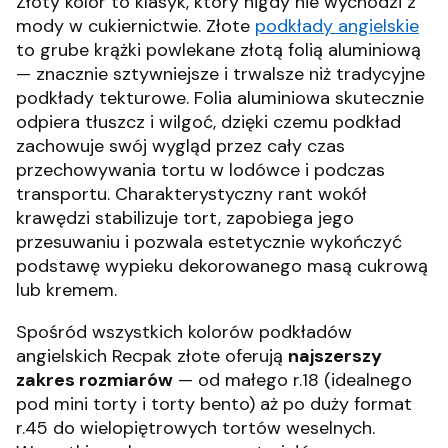
Złoty kolor to klasyk, który nigdy nie wychodzi z
mody w cukiernictwie. Złote
podkłady angielskie
to grube krążki powlekane złotą folią aluminiową
— znacznie sztywniejsze i trwalsze niż tradycyjne
podkłady tekturowe. Folia aluminiowa skutecznie
odpiera tłuszcz i wilgoć, dzięki czemu podkład
zachowuje swój wygląd przez cały czas
przechowywania tortu w lodówce i podczas
transportu. Charakterystyczny rant wokół
krawędzi stabilizuje tort, zapobiega jego
przesuwaniu i pozwala estetycznie wykończyć
podstawę wypieku dekorowanego masą cukrową
lub kremem.
Spośród wszystkich kolorów podkładów
angielskich Recpak złote oferują
najszerszy
zakres rozmiarów
— od małego r.18 (idealnego
pod mini torty i torty bento) aż po duży format
r.45 do wielopiętrowych tortów weselnych.