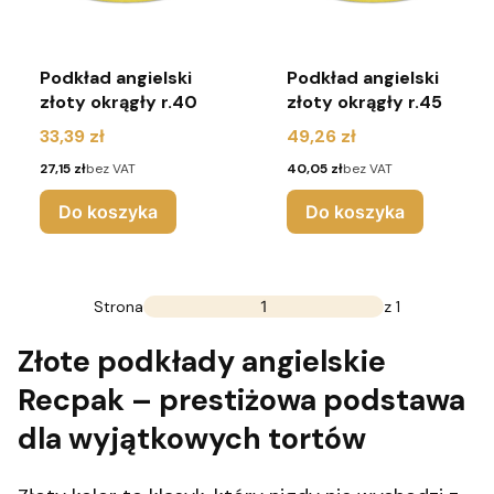
Podkład angielski
Podkład angielski
złoty okrągły r.40
złoty okrągły r.45
Cena
Cena
33,39 zł
49,26 zł
Cena
Cena
27,15 zł
bez VAT
40,05 zł
bez VAT
Do koszyka
Do koszyka
Strona
z 1
Złote podkłady angielskie
Recpak – prestiżowa podstawa
dla wyjątkowych tortów