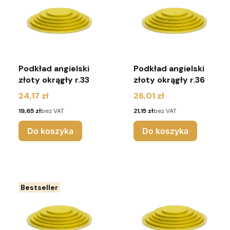
Podkład angielski
Podkład angielski
złoty okrągły r.33
złoty okrągły r.36
Cena
Cena
24,17 zł
26,01 zł
Cena
Cena
19,65 zł
bez VAT
21,15 zł
bez VAT
Do koszyka
Do koszyka
Bestseller