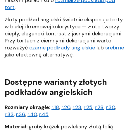
naszym poradniku o
rozmiarze podkładu pod
tort
.
Złoty podkład angielski świetnie eksponuje torty
w białej i kremowej kolorystyce — złoto tworzy
ciepły, elegancki kontrast z jasnymi dekoracjami.
Przy tortach z ciemnymi dekoracjami warto
rozważyć
czarne podkłady angielskie
lub
srebrne
jako efektowną alternatywę.
Dostępne warianty złotych
podkładów angielskich
Rozmiary okrągłe:
r.18
,
r.20
,
r.23
,
r.25
,
r.28
,
r.30
,
r.33
,
r.36
,
r.40
,
r.45
Materiał:
gruby krążek powlekany złotą folią