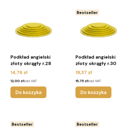
Bestseller
Podkład angielski
Podkład angielski
złoty okrągły r.28
złoty okrągły r.30
Cena
Cena
14,76 zł
19,37 zł
Cena
Cena
12,00 zł
bez VAT
15,75 zł
bez VAT
Do koszyka
Do koszyka
Bestseller
Bestseller