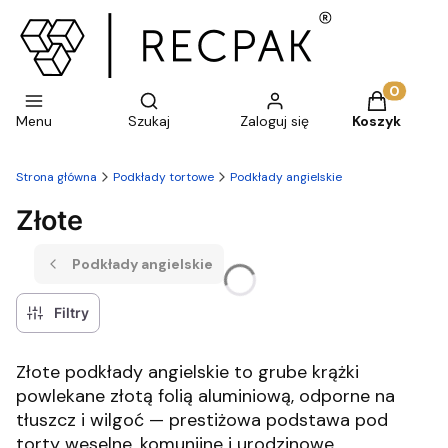
Otwórz wyszukiwarkę
Produkty w 
Menu
Szukaj
Zaloguj się
Koszyk
Strona główna
Podkłady tortowe
Podkłady angielskie
Złote
Podkłady angielskie
Filtry
Złote podkłady angielskie to grube krążki
powlekane złotą folią aluminiową, odporne na
tłuszcz i wilgoć — prestiżowa podstawa pod
torty weselne, komunijne i urodzinowe.