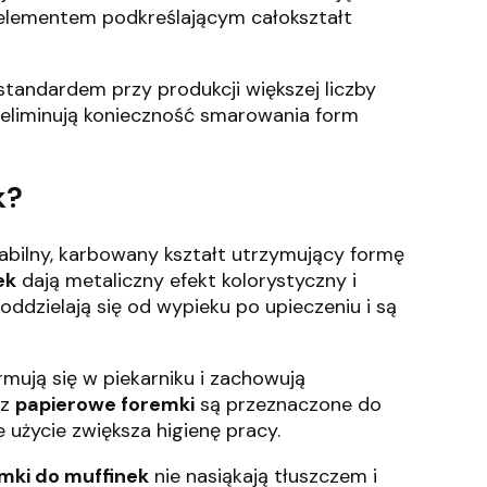
t elementem podkreślającym całokształt
standardem przy produkcji większej liczby
i eliminują konieczność smarowania form
k?
bilny, karbowany kształt utrzymujący formę
ek
dają metaliczny efekt kolorystyczny i
ddzielają się od wypieku po upieczeniu i są
rmują się w piekarniku i zachowują
az
papierowe foremki
są przeznaczone do
użycie zwiększa higienę pracy.
mki do muffinek
nie nasiąkają tłuszczem i