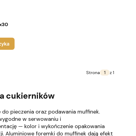
5x30
zyka
Strona
z 1
la cukierników
e do pieczenia oraz podawania muffinek.
ą wygodne w serwowaniu i
ntację — kolor i wykończenie opakowania
i. Aluminiowe foremki do muffinek dają efekt