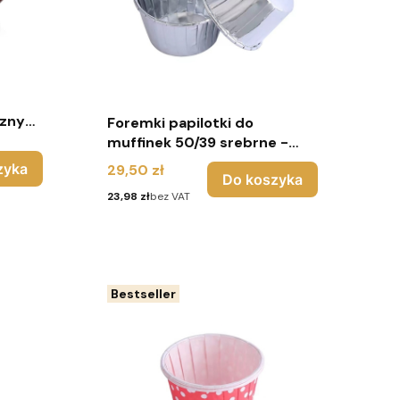
czny
Foremki papilotki do
iny
muffinek 50/39 srebrne -
100 sztuk - Urodziny
zyka
Cena
29,50 zł
Do koszyka
Cena
23,98 zł
bez VAT
Bestseller