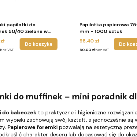
ki papilotki do
Papilotka papierowa 7
nek 50/40 zielone w
mm - 1000 sztuk
groszki - 100 sztuk
Cena
zł
98,40 zł
Do koszyka
Do kos
Cena
bez VAT
80,00 zł
bez VAT
mki do muffinek – mini poradnik d
i do babeczek
to praktyczne i higieniczne rozwiązani
nim wypieki zachowują swój kształt, a jednocześnie s
ży.
Papierowe foremki
pozwalają na estetyczną preze
dkreślić charakter deseru lub dopasować się do okazj