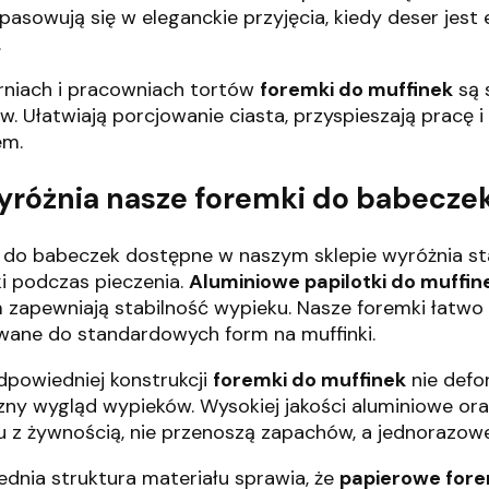
pasowują się w eleganckie przyjęcia, kiedy deser jes
.
rniach i pracowniach tortów
foremki do muffinek
są 
w. Ułatwiają porcjowanie ciasta, przyspieszają pracę 
em.
yróżnia nasze foremki do babecze
 do babeczek dostępne w naszym sklepie wyróżnia sta
i podczas pieczenia.
Aluminiowe papilotki do muffin
 zapewniają stabilność wypieku. Nasze foremki łatwo o
ane do standardowych form na muffinki.
dpowiedniej konstrukcji
foremki do muffinek
nie defo
zny wygląd wypieków. Wysokiej jakości aluminiowe or
u z żywnością, nie przenoszą zapachów, a jednorazowe 
dnia struktura materiału sprawia, że
papierowe fore