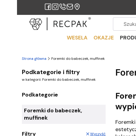
WESELA
OKAZJE
PROD
Strona główna
Foremki do babeczek, muffinek
Fore
Podkategorie i filtry
w kategorii: Foremki do babeczek, muffinek
Fore
Podkategorie
wypi
Foremki do babeczek,
muffinek
Foremki
estetyc
Filtry
Wyczyść