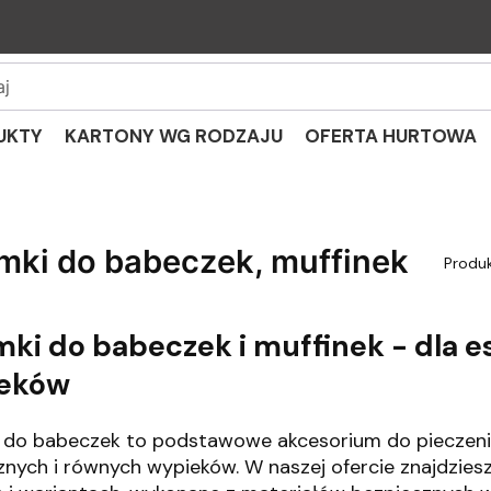
UKTY
KARTONY WG RODZAJU
OFERTA HURTOWA
mki do babeczek, muffinek
Produ
mki do babeczek i muffinek - dla 
eków
 do babeczek to podstawowe akcesorium do pieczenia
znych i równych wypieków. W naszej ofercie znajdzies