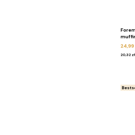
Forem
muffi
białe 
Cena
24,99 
Cena
20,32 zł
Bestse