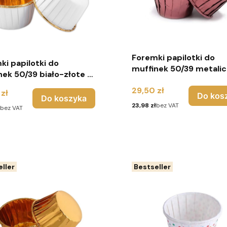
Foremki papilotki do
ki papilotki do
muffinek 50/39 metali
nek 50/39 biało-złote -
róż- 100 sztuk - Urodz
ztuk - Urodziny
Cena
29,50 zł
zł
Do kos
Do koszyka
Cena
23,98 zł
bez VAT
bez VAT
ller
Bestseller