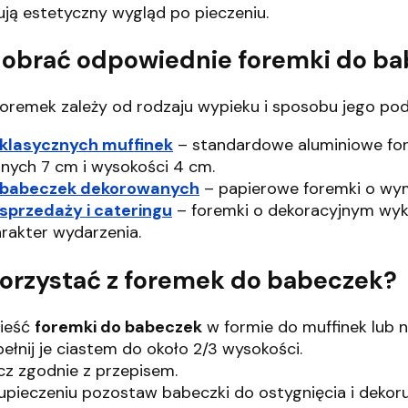
ją estetyczny wygląd po pieczeniu.
dobrać odpowiednie foremki do b
oremek zależy od rodzaju wypieku i sposobu jego pod
 klasycznych muffinek
– standardowe aluminiowe for
nych 7 cm i wysokości 4 cm.
 babeczek dekorowanych
– papierowe foremki o wy
sprzedaży i cateringu
– foremki o dekoracyjnym wyko
rakter wydarzenia.
korzystać z foremek do babeczek?
ieść
foremki do babeczek
w formie do muffinek lub n
ełnij je ciastem do około 2/3 wysokości.
cz zgodnie z przepisem.
upieczeniu pozostaw babeczki do ostygnięcia i dekoru