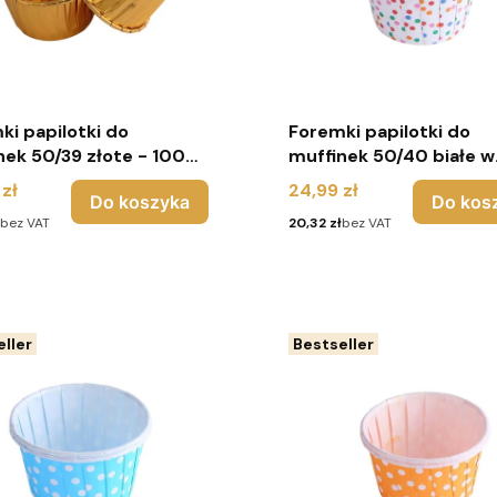
ki papilotki do
Foremki papilotki do
nek 50/39 złote - 100
muffinek 50/40 białe w
 - Urodziny
kolorowe groszki - 100
Cena
zł
24,99 zł
Do koszyka
Do kos
Cena
bez VAT
20,32 zł
bez VAT
ller
Bestseller