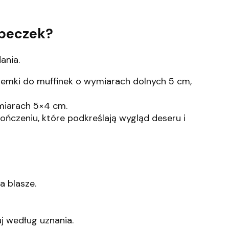
abeczek?
ania.
emki do muffinek o wymiarach dolnych 5 cm,
miarach 5×4 cm.
ńczeniu, które podkreślają wygląd deseru i
a blasze.
j według uznania.