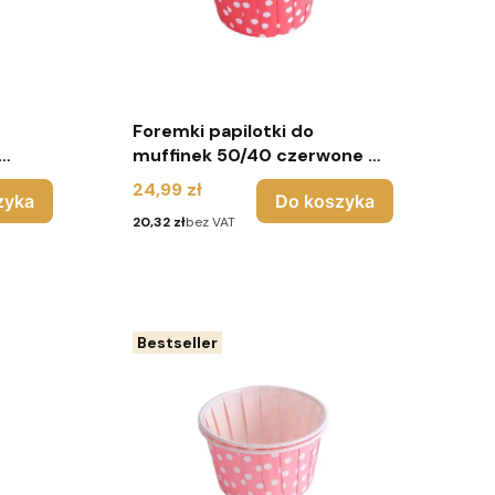
Foremki papilotki do
muffinek 50/40 czerwone w
 sztuk
białe groszki - 100 sztuk -
Cena
24,99 zł
zyka
Do koszyka
Urodziny
Cena
20,32 zł
bez VAT
Bestseller