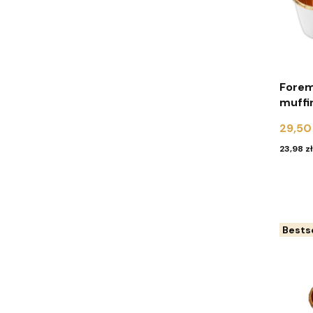
Forem
muffi
100 s
Cena
29,50 
Cena
23,98 zł
Bestse