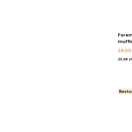
Forem
muffi
sztuk
Cena
29,50 
Cena
23,98 zł
Bestse