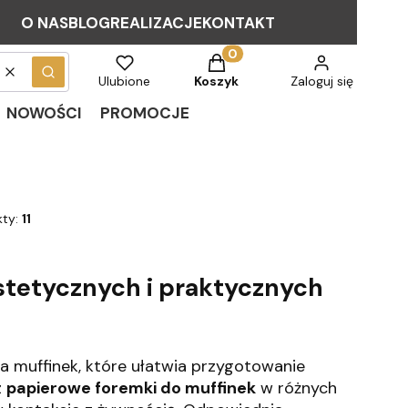
O NAS
BLOG
REALIZACJE
KONTAKT
Produkty w koszyku: 0. Zob
Wyczyść
Szukaj
Ulubione
Koszyk
Zaloguj się
NOWOŚCI
PROMOCJE
kty:
11
estetycznych i praktycznych
 muffinek, które ułatwia przygotowanie
z
papierowe foremki do muffinek
w różnych