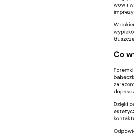
wow i w
imprezy
W cukie
wypiekó
tłuszcz
Co w
Foremki
babeczk
zarazem
dopasow
Dzięki o
estetyc
kontakt
Odpowie