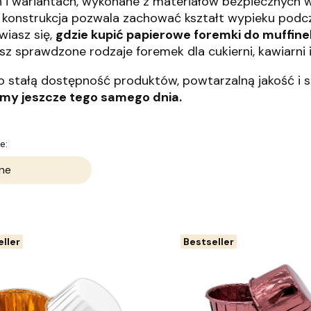
h i wariantach, wykonane z materiałów bezpiecznych w
a konstrukcja pozwala zachować kształt wypieku podcza
wiasz się,
gdzie kupić papierowe foremki do muffine
esz sprawdzone rodzaje foremek dla cukierni, kawiarni
 stałą dostępność produktów, powtarzalną jakość i 
my jeszcze tego samego dnia.
 produktów
e:
ne
ller
Bestseller