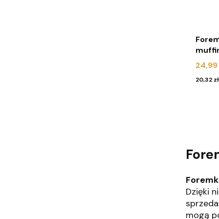
Forem
muffi
białe 
Cena
24,99 
Cena
20,32 zł
Fore
Foremk
Dzięki 
sprzeda
mogą po