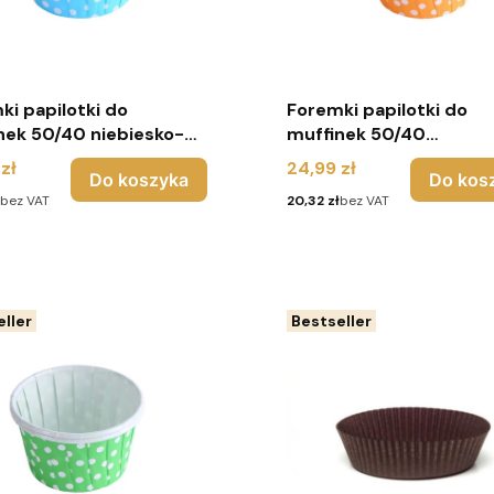
ki papilotki do
Foremki papilotki do
nek 50/40 niebiesko-
muffinek 50/40
groszki - 100 sztuk
pomarańczowo-białe g
Cena
zł
24,99 zł
Do koszyka
Do kos
- 100 sztuk
Cena
bez VAT
20,32 zł
bez VAT
ller
Bestseller