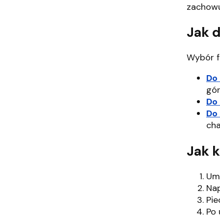
zachowu
Jak 
Wybór f
Do
gór
Do
Do 
cha
Jak 
Um
Nap
Pie
Po 