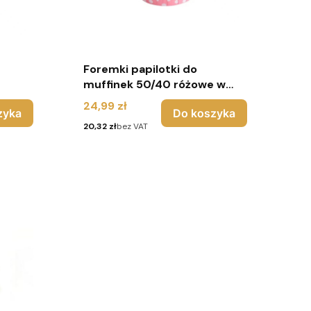
Foremki papilotki do
muffinek 50/40 różowe w
roszki
białe groszki - 100 sztuk -
Cena
24,99 zł
zyka
Do koszyka
Urodziny
Cena
20,32 zł
bez VAT