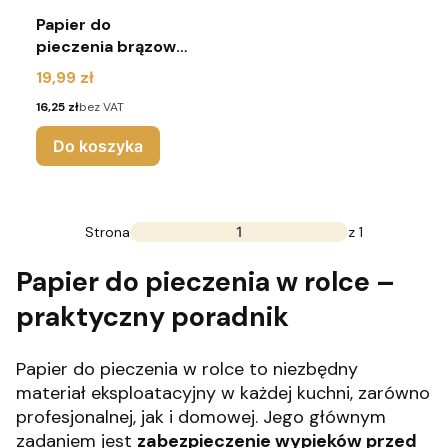
Papier do
pieczenia brązowy
38x50
Cena
19,99 zł
Cena
16,25 zł
bez VAT
Do koszyka
Strona
z 1
Papier do pieczenia w rolce –
praktyczny poradnik
Papier do pieczenia w rolce to niezbędny
materiał eksploatacyjny w każdej kuchni, zarówno
profesjonalnej, jak i domowej. Jego głównym
zadaniem jest
zabezpieczenie wypieków przed