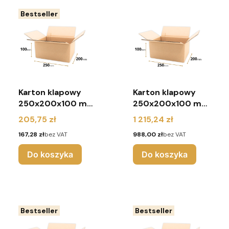
Bestseller
Karton klapowy
Karton klapowy
250x200x100 mm
250x200x100 mm
(pakiet 240 sztuk)
(paleta 1800
Cena
Cena
205,75 zł
1 215,24 zł
sztuk)
Cena
Cena
167,28 zł
bez VAT
988,00 zł
bez VAT
Do koszyka
Do koszyka
Bestseller
Bestseller