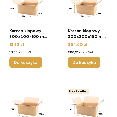
Karton klapowy
Karton klapowy
300x200x150 mm
300x200x150 mm
(pakiet 10 sztuk)
(pakiet 220 sztuk)
Cena
Cena
13,32 zł
254,50 zł
Cena
Cena
10,83 zł
bez VAT
206,91 zł
bez VAT
Do koszyka
Do koszyka
Bestseller