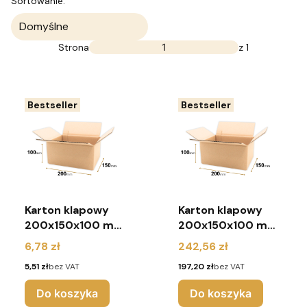
Lista produktów
Sortowanie:
Domyślne
Strona
z 1
Bestseller
Bestseller
Karton klapowy
Karton klapowy
200x150x100 mm
200x150x100 mm
(pakiet 10 sztuk)
(pakiet 400
Cena
Cena
6,78 zł
242,56 zł
sztuk)
Cena
Cena
5,51 zł
bez VAT
197,20 zł
bez VAT
Do koszyka
Do koszyka