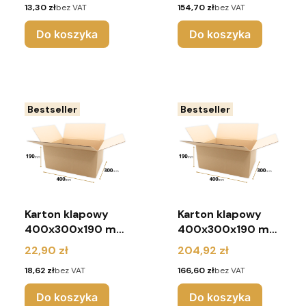
Cena
Cena
13,30 zł
bez VAT
154,70 zł
bez VAT
Do koszyka
Do koszyka
Bestseller
Bestseller
Karton klapowy
Karton klapowy
400x300x190 mm
400x300x190 mm
(pakiet 10 sztuk)
(pakiet 100 sztuk)
Cena
Cena
22,90 zł
204,92 zł
Cena
Cena
18,62 zł
bez VAT
166,60 zł
bez VAT
Do koszyka
Do koszyka