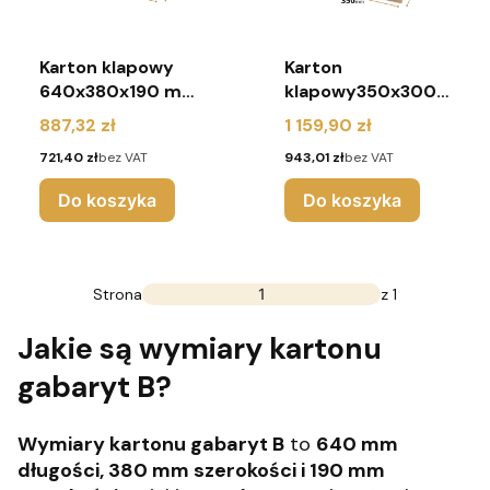
Karton klapowy
Karton
640x380x190 mm
klapowy350x300x
(paleta 330 sztuk)
100 mm (paleta
Cena
Cena
887,32 zł
1 159,90 zł
990 sztuk)
Cena
Cena
721,40 zł
bez VAT
943,01 zł
bez VAT
Do koszyka
Do koszyka
Strona
z 1
Jakie są wymiary kartonu
gabaryt B?
Wymiary kartonu gabaryt B
to
640 mm
długości, 380 mm szerokości i 190 mm