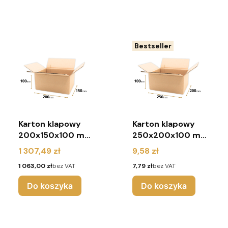
Bestseller
Karton klapowy
Karton klapowy
200x150x100 mm
250x200x100 mm
(paleta 2700
(pakiet 10 sztuk)
Cena
Cena
1 307,49 zł
9,58 zł
sztuk)
Cena
Cena
1 063,00 zł
bez VAT
7,79 zł
bez VAT
Do koszyka
Do koszyka