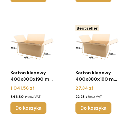
Bestseller
Karton klapowy
Karton klapowy
400x300x190 mm
400x380x190 mm
(paleta 660 sztuk)
(pakiet 10 sztuk)
Cena
Cena
1 041,56 zł
27,34 zł
Cena
Cena
846,80 zł
bez VAT
22,23 zł
bez VAT
Do koszyka
Do koszyka