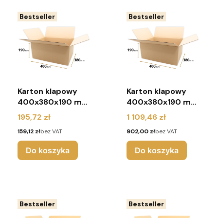
Bestseller
Bestseller
Karton klapowy
Karton klapowy
400x380x190 mm
400x380x190 mm
(pakiet 80 sztuk)
(paleta 600 sztuk)
Cena
Cena
195,72 zł
1 109,46 zł
Cena
Cena
159,12 zł
bez VAT
902,00 zł
bez VAT
Do koszyka
Do koszyka
Bestseller
Bestseller