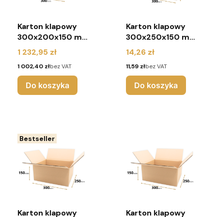
Karton klapowy
Karton klapowy
300x200x150 mm
300x250x150 mm
(paleta 1320
(pakiet 10 sztuk)
Cena
Cena
1 232,95 zł
14,26 zł
sztuk)
Cena
Cena
1 002,40 zł
bez VAT
11,59 zł
bez VAT
Do koszyka
Do koszyka
Bestseller
Karton klapowy
Karton klapowy