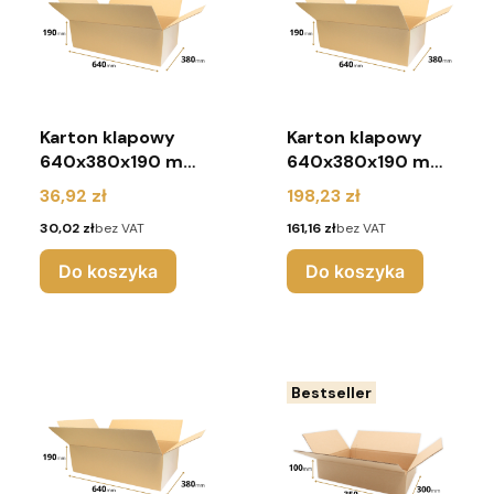
Karton klapowy
Karton klapowy
640x380x190 mm
640x380x190 mm
(pakiet 10 sztuk)
(pakiet 60 sztuk)
Cena
Cena
36,92 zł
198,23 zł
Cena
Cena
30,02 zł
bez VAT
161,16 zł
bez VAT
Do koszyka
Do koszyka
Bestseller