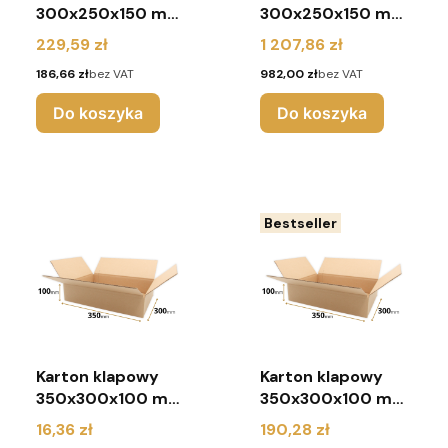
300x250x150 mm
300x250x150 mm
(pakiet 180 sztuk)
(paleta 1200
Cena
Cena
229,59 zł
1 207,86 zł
sztuk)
Cena
Cena
186,66 zł
bez VAT
982,00 zł
bez VAT
Do koszyka
Do koszyka
Bestseller
Karton klapowy
Karton klapowy
350x300x100 mm
350x300x100 mm
(pakiet 10 sztuk)
(pakiet 130 sztuk)
Cena
Cena
16,36 zł
190,28 zł