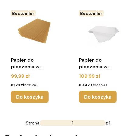
Bestseller
Bestseller
Papier do
Papier do
pieczenia w
pieczenia w
ryzach 60x40 cm,
ryzach 60x40cm,
Cena
Cena
99,99 zł
109,99 zł
brąz - 500 sztuk
biały - 500 sztuk
Cena
Cena
81,29 zł
bez VAT
89,42 zł
bez VAT
Do koszyka
Do koszyka
Strona
z 1