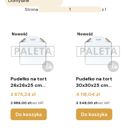
Domyślne
Strona
z 1
Nowość
Nowość
Pudełko na tort
Pudełko na tort
26x26x25 cm
30x30x25 cm
(paleta 1200 szt.)
(paleta 1200 szt.)
Cena
Cena
3 675,24 zł
4 118,04 zł
Cena
Cena
2 988,00 zł
bez VAT
3 348,00 zł
bez VAT
Do koszyka
Do koszyka