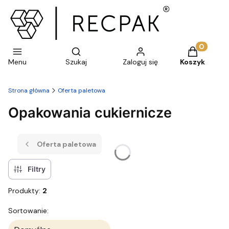
Otwórz wyszukiwarkę
Produkty w 
Menu
Szukaj
Zaloguj się
Koszyk
Strona główna
Oferta paletowa
Opakowania cukiernicze
Oferta paletowa
Filtry
Produkty:
2
Lista produktów
Sortowanie: