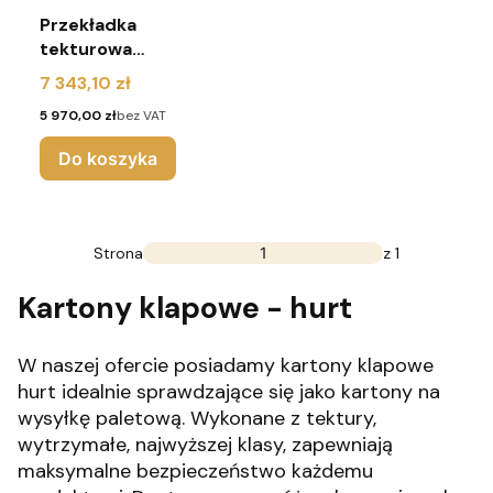
Przekładka
tekturowa
1200x800 mm 5W
Cena
7 343,10 zł
(paleta 3000
Cena
5 970,00 zł
bez VAT
sztuk)
Do koszyka
Strona
z 1
Kartony klapowe - hurt
W naszej ofercie posiadamy kartony klapowe
hurt idealnie sprawdzające się jako kartony na
wysyłkę paletową. Wykonane z tektury,
wytrzymałe, najwyższej klasy, zapewniają
maksymalne bezpieczeństwo każdemu