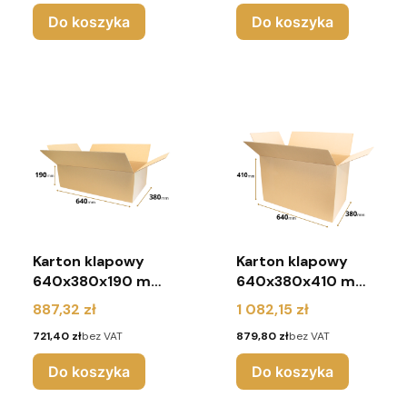
Do koszyka
Do koszyka
Karton klapowy
Karton klapowy
640x380x190 mm
640x380x410 mm
(paleta 330 sztuk)
(paleta 330 sztuk)
Cena
Cena
887,32 zł
1 082,15 zł
Cena
Cena
721,40 zł
bez VAT
879,80 zł
bez VAT
Do koszyka
Do koszyka