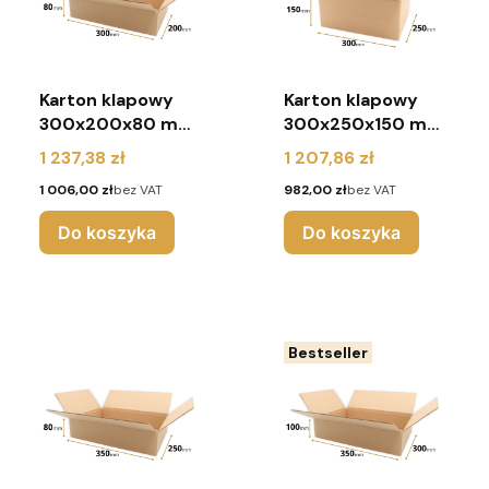
Karton klapowy
Karton klapowy
300x200x80 mm
300x250x150 mm
(paleta 1800
(paleta 1200
Cena
Cena
1 237,38 zł
1 207,86 zł
sztuk)
sztuk)
Cena
Cena
1 006,00 zł
bez VAT
982,00 zł
bez VAT
Do koszyka
Do koszyka
Bestseller