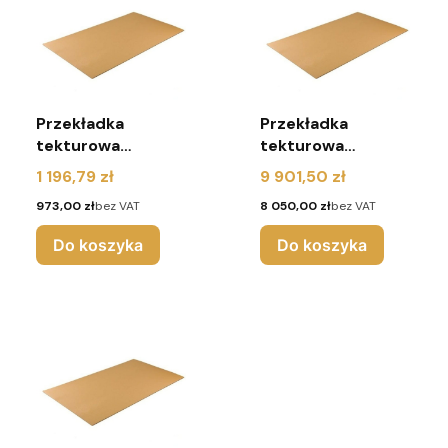
Przekładka
Przekładka
tekturowa
tekturowa
1200x800 mm 3W
1200x800 mm 3W
Cena
Cena
1 196,79 zł
9 901,50 zł
(paleta 700 sztuk)
(paleta 7000
Cena
Cena
973,00 zł
bez VAT
8 050,00 zł
bez VAT
sztuk)
Do koszyka
Do koszyka