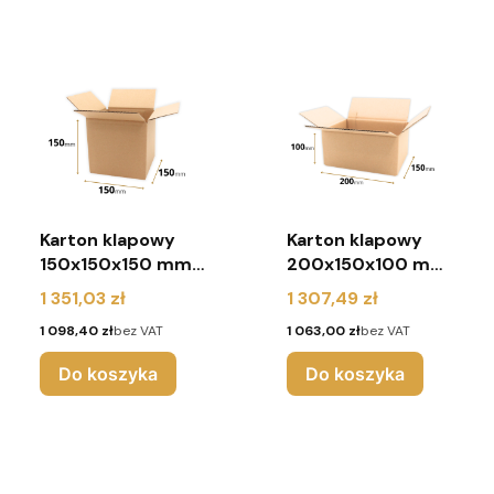
Karton klapowy
Karton klapowy
150x150x150 mm
200x150x100 mm
(paleta 2640
(paleta 2700
Cena
Cena
1 351,03 zł
1 307,49 zł
sztuk)
sztuk)
Cena
Cena
1 098,40 zł
bez VAT
1 063,00 zł
bez VAT
Do koszyka
Do koszyka