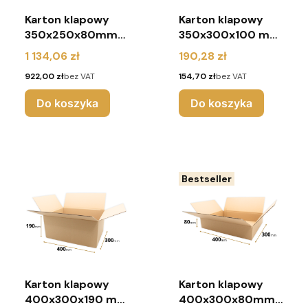
Karton klapowy
Karton klapowy
350x250x80mm
350x300x100 mm
(paleta 1200
(pakiet 130 sztuk)
Cena
Cena
1 134,06 zł
190,28 zł
sztuk)
Cena
Cena
922,00 zł
bez VAT
154,70 zł
bez VAT
Do koszyka
Do koszyka
Bestseller
Karton klapowy
Karton klapowy
400x300x190 mm
400x300x80mm