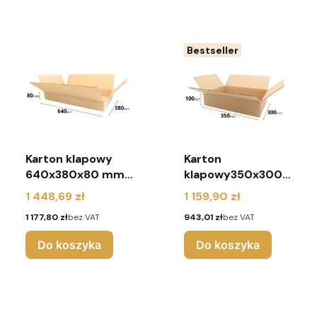
Bestseller
Karton klapowy
Karton
640x380x80 mm
klapowy350x300x
(paleta 600 sztuk)
100 mm (paleta
Cena
Cena
1 448,69 zł
1 159,90 zł
990 sztuk)
Cena
Cena
1 177,80 zł
bez VAT
943,01 zł
bez VAT
Do koszyka
Do koszyka