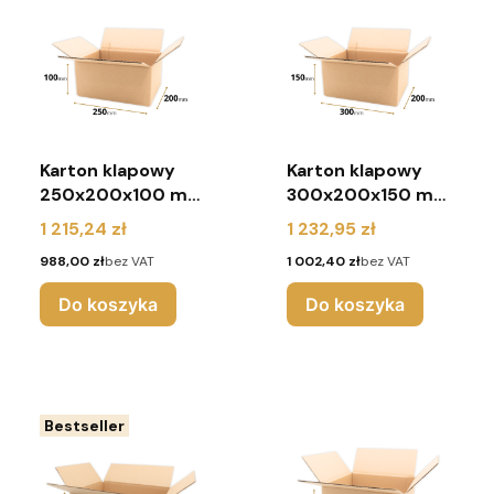
Karton klapowy
Karton klapowy
250x200x100 mm
300x200x150 mm
(paleta 1800
(paleta 1320
Cena
Cena
1 215,24 zł
1 232,95 zł
sztuk)
sztuk)
Cena
Cena
988,00 zł
bez VAT
1 002,40 zł
bez VAT
Do koszyka
Do koszyka
Bestseller