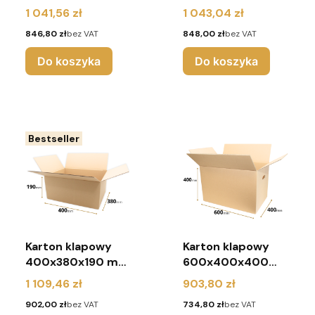
(paleta 660 sztuk)
(paleta 900 sztuk)
Cena
Cena
1 041,56 zł
1 043,04 zł
Cena
Cena
846,80 zł
bez VAT
848,00 zł
bez VAT
Do koszyka
Do koszyka
Bestseller
Karton klapowy
Karton klapowy
400x380x190 mm
600x400x400
(paleta 600 sztuk)
mm (paleta 140
Cena
Cena
1 109,46 zł
903,80 zł
sztuk)
Cena
Cena
902,00 zł
bez VAT
734,80 zł
bez VAT