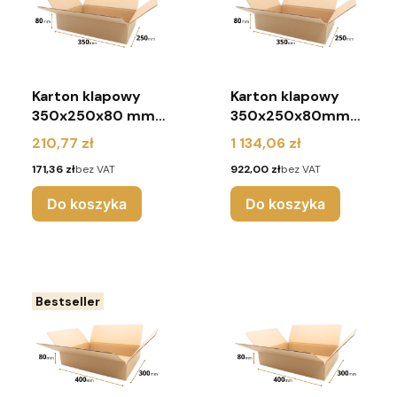
Karton klapowy
Karton klapowy
350x250x80 mm
350x250x80mm
(pakiet 180 sztuk)
(paleta 1200
Cena
Cena
210,77 zł
1 134,06 zł
sztuk)
Cena
Cena
171,36 zł
bez VAT
922,00 zł
bez VAT
Do koszyka
Do koszyka
Bestseller