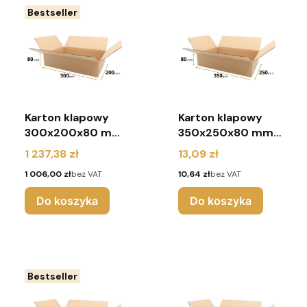
Bestseller
Karton klapowy
Karton klapowy
300x200x80 mm
350x250x80 mm
(paleta 1800
(pakiet 10 sztuk)
Cena
Cena
1 237,38 zł
13,09 zł
sztuk)
Cena
Cena
1 006,00 zł
bez VAT
10,64 zł
bez VAT
Do koszyka
Do koszyka
Bestseller