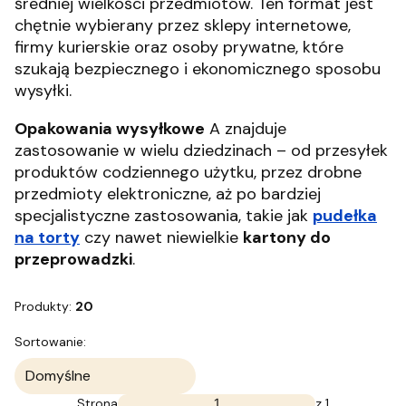
średniej wielkości przedmiotów. Ten format jest
chętnie wybierany przez sklepy internetowe,
firmy kurierskie oraz osoby prywatne, które
szukają bezpiecznego i ekonomicznego sposobu
wysyłki.
Opakowania wysyłkowe
A znajduje
zastosowanie w wielu dziedzinach – od przesyłek
produktów codziennego użytku, przez drobne
przedmioty elektroniczne, aż po bardziej
specjalistyczne zastosowania, takie jak
pudełka
na torty
czy nawet niewielkie
kartony do
przeprowadzki
.
Produkty:
20
Lista produktów
Sortowanie:
Domyślne
Strona
z 1