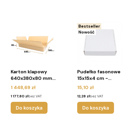
Bestseller
Nowość
Karton klapowy
Pudełko fasonowe
640x380x80 mm
15x15x4 cm -
(paleta 600 sztuk)
(pakiet 10 sztuk) -
Cena
Cena
1 448,69 zł
15,10 zł
białe
Cena
Cena
1 177,80 zł
bez VAT
12,28 zł
bez VAT
Do koszyka
Do koszyka