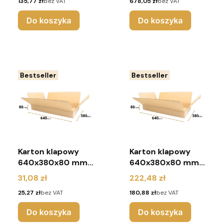
Cena
Cena
135,77 zł
bez VAT
678,05 zł
bez VAT
Do koszyka
Do koszyka
Bestseller
Bestseller
Karton klapowy
Karton klapowy
640x380x80 mm
640x380x80 mm
(pakiet 10 sztuk)
(pakiet 80 sztuk)
Cena
Cena
31,08 zł
222,48 zł
Cena
Cena
25,27 zł
bez VAT
180,88 zł
bez VAT
Do koszyka
Do koszyka