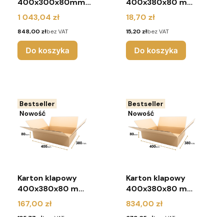
400x300x80mm
400x380x80 mm
(paleta 900 sztuk)
(pakiet 10 sztuk)
Cena
Cena
1 043,04 zł
18,70 zł
Cena
Cena
848,00 zł
bez VAT
15,20 zł
bez VAT
Do koszyka
Do koszyka
Bestseller
Bestseller
Nowość
Nowość
Karton klapowy
Karton klapowy
400x380x80 mm
400x380x80 mm
(pakiet 100 sztuk)
(paleta 600 sztuk)
Cena
Cena
167,00 zł
834,00 zł