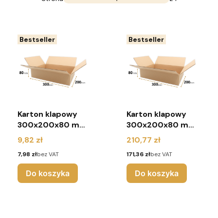
Bestseller
Bestseller
Karton klapowy
Karton klapowy
300x200x80 mm
300x200x80 mm
(pakiet 10 sztuk)
(pakiet 240 sztuk)
Cena
Cena
9,82 zł
210,77 zł
Cena
Cena
7,98 zł
bez VAT
171,36 zł
bez VAT
Do koszyka
Do koszyka