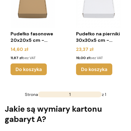
Pudełko fasonowe
Pudełko na pierniki
20x20x5 cm -
30x30x5 cm -
(pakiet 10 sztuk) -
(pakiet 10 sztuk)
Cena
Cena
14,60 zł
23,37 zł
brąz
Cena
Cena
11,87 zł
bez VAT
19,00 zł
bez VAT
Do koszyka
Do koszyka
Strona
z 1
Jakie są wymiary kartonu
gabaryt A?