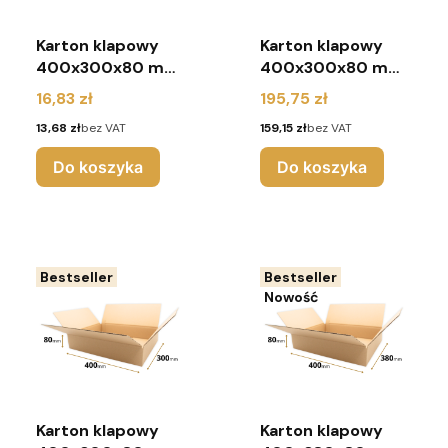
Karton klapowy
Karton klapowy
400x300x80 mm
400x300x80 mm
(pakiet 10 sztuk)
(pakiet 130 sztuk)
Cena
Cena
16,83 zł
195,75 zł
Cena
Cena
13,68 zł
bez VAT
159,15 zł
bez VAT
Do koszyka
Do koszyka
Bestseller
Bestseller
Nowość
Karton klapowy
Karton klapowy