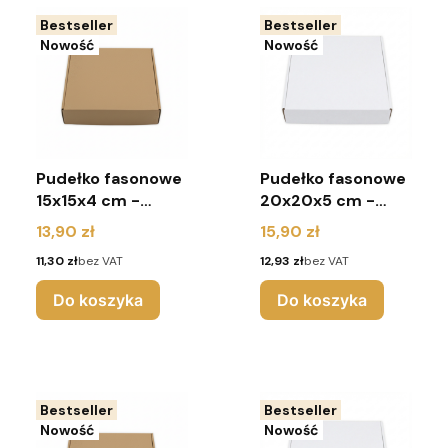
Bestseller
Bestseller
Nowość
Nowość
Pudełko fasonowe
Pudełko fasonowe
15x15x4 cm -
20x20x5 cm -
(pakiet 10 sztuk) -
(pakiet 10 sztuk) -
Cena
Cena
13,90 zł
15,90 zł
brąz
białe
Cena
Cena
11,30 zł
bez VAT
12,93 zł
bez VAT
Do koszyka
Do koszyka
Bestseller
Bestseller
Nowość
Nowość