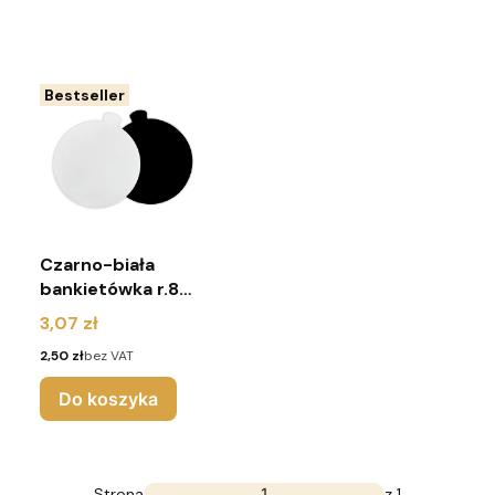
Bestseller
Czarno-biała
bankietówka r.8
cm (pakiet 10
Cena
3,07 zł
sztuk)
Cena
2,50 zł
bez VAT
Do koszyka
Strona
z 1