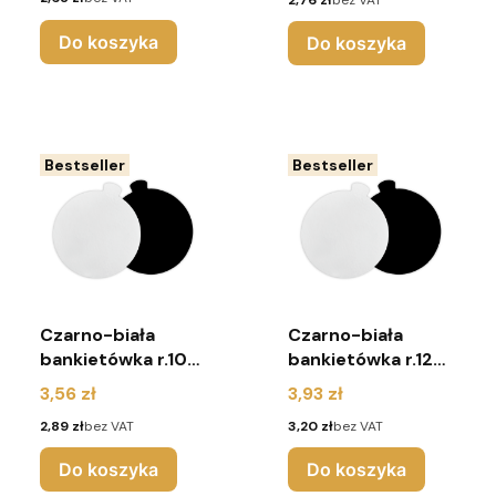
2,76 zł
bez VAT
Do koszyka
Do koszyka
Bestseller
Bestseller
Czarno-biała
Czarno-biała
bankietówka r.10
bankietówka r.12
cm (pakiet 10
cm (pakiet 10
Cena
Cena
3,56 zł
3,93 zł
sztuk)
sztuk)
Cena
Cena
2,89 zł
bez VAT
3,20 zł
bez VAT
Do koszyka
Do koszyka