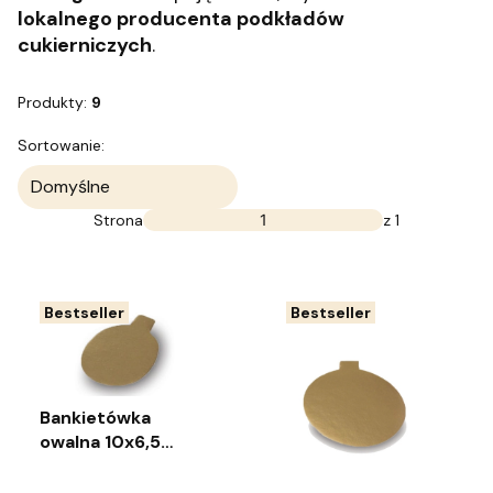
lokalnego producenta podkładów
cukierniczych
.
Produkty:
9
Lista produktów
Sortowanie:
Domyślne
Strona
z 1
Bestseller
Bestseller
Bankietówka
owalna 10x6,5
(pakiet 10 sztuk)