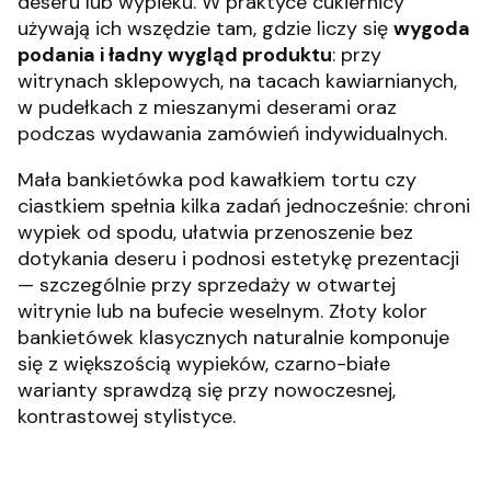
deseru lub wypieku. W praktyce cukiernicy
używają ich wszędzie tam, gdzie liczy się
wygoda
podania i ładny wygląd produktu
: przy
witrynach sklepowych, na tacach kawiarnianych,
w pudełkach z mieszanymi deserami oraz
podczas wydawania zamówień indywidualnych.
Mała bankietówka pod kawałkiem tortu czy
ciastkiem spełnia kilka zadań jednocześnie: chroni
wypiek od spodu, ułatwia przenoszenie bez
dotykania deseru i podnosi estetykę prezentacji
— szczególnie przy sprzedaży w otwartej
witrynie lub na bufecie weselnym. Złoty kolor
bankietówek klasycznych naturalnie komponuje
się z większością wypieków, czarno-białe
warianty sprawdzą się przy nowoczesnej,
kontrastowej stylistyce.