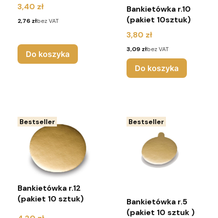
Cena
3,40 zł
Bankietówka r.10
(pakiet 10sztuk)
Cena
2,76 zł
bez VAT
Cena
3,80 zł
Cena
3,09 zł
bez VAT
Do koszyka
Do koszyka
Bestseller
Bestseller
Bankietówka r.12
(pakiet 10 sztuk)
Bankietówka r.5
(pakiet 10 sztuk )
Cena