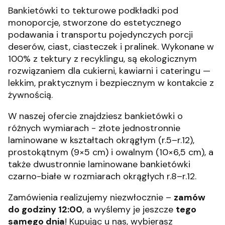
Bankietówki to tekturowe podkładki pod
monoporcje, stworzone do estetycznego
podawania i transportu pojedynczych porcji
deserów, ciast, ciasteczek i pralinek. Wykonane w
100% z tektury z recyklingu, są ekologicznym
rozwiązaniem dla cukierni, kawiarni i cateringu —
lekkim, praktycznym i bezpiecznym w kontakcie z
żywnością.
W naszej ofercie znajdziesz bankietówki o
różnych wymiarach - złote jednostronnie
laminowane w kształtach okrągłym (r.5–r.12),
prostokątnym (9×5 cm) i owalnym (10×6,5 cm), a
także dwustronnie laminowane bankietówki
czarno-białe w rozmiarach okrągłych r.8–r.12.
Zamówienia realizujemy niezwłocznie –
zamów
do godziny 12:00
, a wyślemy je jeszcze
tego
samego dnia
! Kupując u nas, wybierasz