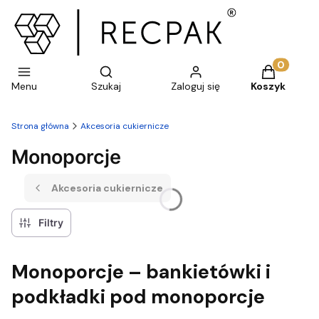
Otwórz wyszukiwarkę
Produkty w 
Menu
Szukaj
Zaloguj się
Koszyk
Strona główna
Akcesoria cukiernicze
Monoporcje
Akcesoria cukiernicze
Filtry
Monoporcje – bankietówki i
podkładki pod monoporcje