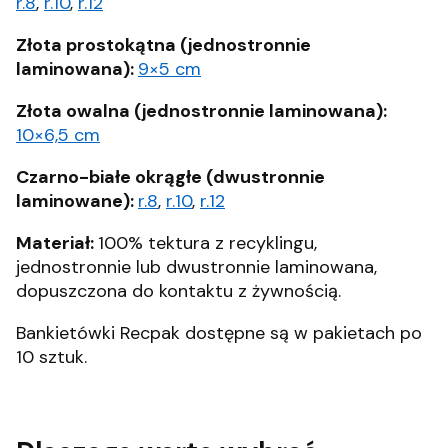
r.8
,
r.10
,
r.12
Złota prostokątna (jednostronnie
laminowana):
9×5 cm
Złota owalna (jednostronnie laminowana):
10×6,5 cm
Czarno-białe okrągłe (dwustronnie
laminowane):
r.8
,
r.10
,
r.12
Materiał:
100% tektura z recyklingu,
jednostronnie lub dwustronnie laminowana,
dopuszczona do kontaktu z żywnością.
Bankietówki Recpak dostępne są w pakietach po
10 sztuk.