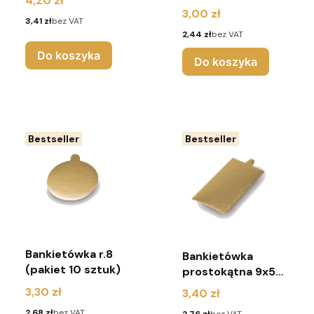
4,20 zł
Cena
3,00 zł
Cena
3,41 zł
bez VAT
Cena
2,44 zł
bez VAT
Do koszyka
Do koszyka
Bestseller
Bestseller
Bankietówka r.8
Bankietówka
(pakiet 10 sztuk)
prostokątna 9x5
(pakiet 10 sztuk)
Cena
3,30 zł
Cena
3,40 zł
Cena
2,68 zł
bez VAT
Cena