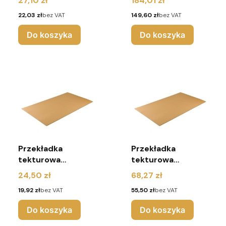
27,10 zł
184,01 zł
(pakiet 10 sztuk)
(pakiet 80 sztuk)
Cena
Cena
22,03 zł
bez VAT
149,60 zł
bez VAT
Do koszyka
Do koszyka
Przekładka
Przekładka
tekturowa
tekturowa
1200x800 mm 3W
1200x800 mm 3W
Cena
Cena
24,50 zł
68,27 zł
(pakiet 10 sztuk)
(pakiet 30 sztuk)
Cena
Cena
19,92 zł
bez VAT
55,50 zł
bez VAT
Do koszyka
Do koszyka