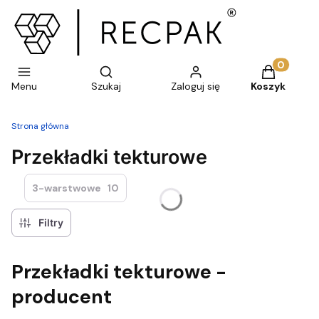
Otwórz wyszukiwarkę
Produkty w 
Menu
Szukaj
Zaloguj się
Koszyk
Strona główna
Przekładki tekturowe
3-warstwowe
10
Filtry
Przekładki tekturowe -
producent