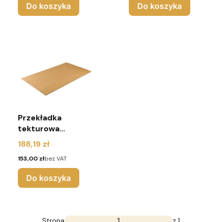
Do koszyka
Do koszyka
Przekładka
tekturowa
920x730 mm 3W
Cena
188,19 zł
(pakiet 90 sztuk)
Cena
153,00 zł
bez VAT
Do koszyka
Strona
z 1