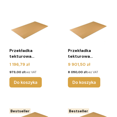
Przekładka
Przekładka
tekturowa
tekturowa
1200x800 mm 3W
1200x800 mm 3W
Cena
Cena
1 196,79 zł
9 901,50 zł
(paleta 700 sztuk)
(paleta 7000
Cena
Cena
973,00 zł
bez VAT
8 050,00 zł
bez VAT
sztuk)
Do koszyka
Do koszyka
Bestseller
Bestseller