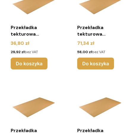
Przekładka
Przekładka
tekturowa
tekturowa
1200x800 mm 5W
1200x800 mm 5W
Cena
Cena
36,80 zł
71,34 zł
( pakiet 10 sztuk)
( pakiet 20 sztuk)
Cena
Cena
29,92 zł
bez VAT
58,00 zł
bez VAT
Do koszyka
Do koszyka
Przekładka
Przekładka