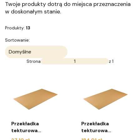
Twoje produkty dotrą do miejsca przeznaczenia
w doskonałym stanie.
Produkty:
13
Lista produktów
Sortowanie:
Domyślne
Strona
z 1
Przekładka
Przekładka
tekturowa
tekturowa
1100x765 mm 3W
1100x765 mm 3W
Cena
Cena