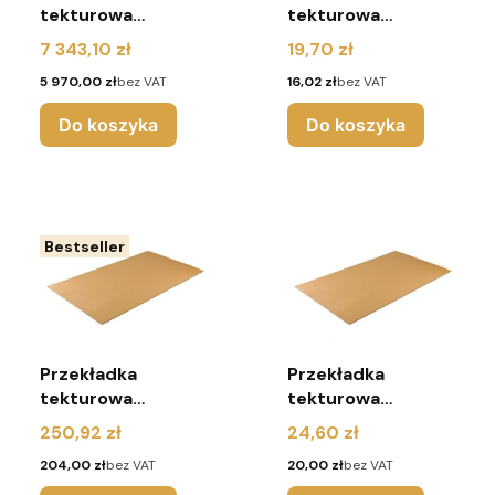
tekturowa
tekturowa
1200x800 mm 5W
750x560 mm 3W
Cena
Cena
7 343,10 zł
19,70 zł
(paleta 3000
(pakiet 10 sztuk)
Cena
Cena
5 970,00 zł
bez VAT
16,02 zł
bez VAT
sztuk)
Do koszyka
Do koszyka
Bestseller
Przekładka
Przekładka
tekturowa
tekturowa
750x560 mm 3W
920x730 mm 3W
Cena
Cena
250,92 zł
24,60 zł
(pakiet 150 sztuk)
(pakiet 10 sztuk)
Cena
Cena
204,00 zł
bez VAT
20,00 zł
bez VAT