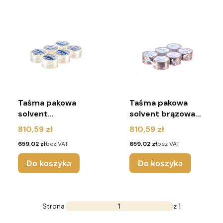
Taśma pakowa
Taśma pakowa
solvent
solvent brązowa
bezbarwna
48/60y - 216sztuk
Cena
Cena
810,59 zł
810,59 zł
48/60y - 216sztuk
Cena
Cena
659,02 zł
bez VAT
659,02 zł
bez VAT
Do koszyka
Do koszyka
Strona
z 1