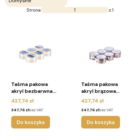
Domyślne
Strona
z 1
Taśma pakowa
Taśma pakowa
akryl bezbarwna
akryl brązowa
48/45y - 216 sztuk
48/45y - 216 sztuk
Cena
Cena
427,74 zł
427,74 zł
Cena
Cena
347,76 zł
bez VAT
347,76 zł
bez VAT
Do koszyka
Do koszyka