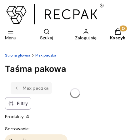
Otwórz wyszukiwarkę
Produkty w 
Menu
Szukaj
Zaloguj się
Koszyk
Strona główna
Max paczka
Taśma pakowa
Max paczka
Filtry
Produkty:
4
Lista produktów
Sortowanie: