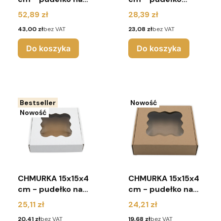
pierniki z
karbowane na
Cena
Cena
52,89 zł
28,39 zł
okienkiem -
pierniki z
Cena
Cena
43,00 zł
bez VAT
23,08 zł
bez VAT
Komunia - (pakiet
okienkiem (pakiet
10 sztuk) - białe
10 sztuk) - brąz
Do koszyka
Do koszyka
Bestseller
Nowość
Nowość
CHMURKA 15x15x4
CHMURKA 15x15x4
cm - pudełko na
cm - pudełko na
pierniki z
pierniki z
Cena
Cena
25,11 zł
24,21 zł
okienkiem (pakiet
okienkiem (pakiet
Cena
Cena
20,41 zł
bez VAT
19,68 zł
bez VAT