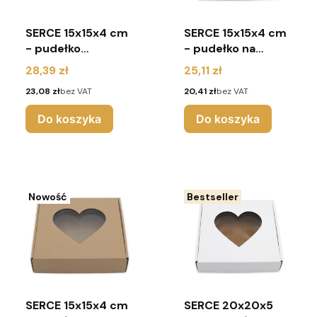
SERCE 15x15x4 cm
SERCE 15x15x4 cm
- pudełko
- pudełko na
karbowane na
pierniki z
Cena
Cena
28,39 zł
25,11 zł
pierniki z
okienkiem (pakiet
Cena
Cena
23,08 zł
bez VAT
20,41 zł
bez VAT
okienkiem (pakiet
10 sztuk) - białe
10 sztuk) - brąz
Do koszyka
Do koszyka
Nowość
Bestseller
SERCE 15x15x4 cm
SERCE 20x20x5