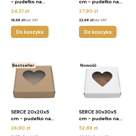
- pudełko na
cm - pudełko na
pierniki z
pierniki z
Cena
Cena
24,21 zł
27,90 zł
okienkiem (pakiet
okienkiem (pakiet
Cena
Cena
19,68 zł
bez VAT
22,68 zł
bez VAT
10 sztuk) - brąz
10 sztuk) - białe
Do koszyka
Do koszyka
Bestseller
Nowość
SERCE 20x20x5
SERCE 30x30x5
cm - pudełko na
cm - pudełko na
pierniki z
pierniki z
Cena
Cena
26,90 zł
52,89 zł
okienkiem (pakiet
okienkiem (pakiet