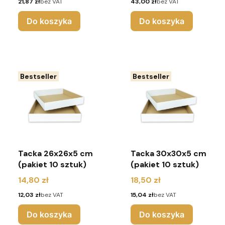
Cena
Cena
21,87 zł
bez VAT
43,00 zł
bez VAT
10 sztuk) - brąz
10 sztuk) - białe
Do koszyka
Do koszyka
Bestseller
Bestseller
Tacka 26x26x5 cm
Tacka 30x30x5 cm
(pakiet 10 sztuk)
(pakiet 10 sztuk)
Cena
Cena
14,80 zł
18,50 zł
Cena
Cena
12,03 zł
bez VAT
15,04 zł
bez VAT
Do koszyka
Do koszyka