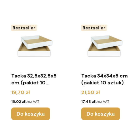
Bestseller
Bestseller
Tacka 32,5x32,5x5
Tacka 34x34x5 cm
cm (pakiet 10
(pakiet 10 sztuk)
sztuk)
Cena
Cena
19,70 zł
21,50 zł
Cena
Cena
16,02 zł
bez VAT
17,48 zł
bez VAT
Do koszyka
Do koszyka