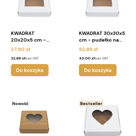
KWADRAT
KWADRAT 30x30x5
20x20x5 cm -
cm - pudełko na
pudełko na pierniki
pierniki z
Cena
Cena
27,90 zł
52,89 zł
z okienkiem
okienkiem (pakiet
Cena
Cena
22,68 zł
bez VAT
43,00 zł
bez VAT
(pakiet 10 sztuk) -
10 sztuk) - białe
białe
Do koszyka
Do koszyka
Nowość
Bestseller