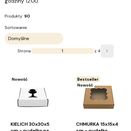
godziny 12:00.
Produkty:
90
Lista produktów
Sortowanie:
Domyślne
Strona
z 4
Następne
Nowość
Bestseller
Nowość
KIELICH 30x30x5
CHMURKA 15x15x4
cm - pudełko na
cm - pudełko