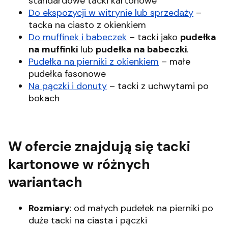
standardowe tacki kartonowe
Do ekspozycji w witrynie lub sprzedaży
–
tacka na ciasto z okienkiem
Do muffinek i babeczek
– tacki jako
pudełka
na muffinki
lub
pudełka na babeczki
.
Pudełka na pierniki z okienkiem
– małe
pudełka fasonowe
Na pączki i donuty
– tacki z uchwytami po
bokach
W ofercie znajdują się tacki
kartonowe w różnych
wariantach
Rozmiary
: od małych pudełek na pierniki po
duże tacki na ciasta i pączki