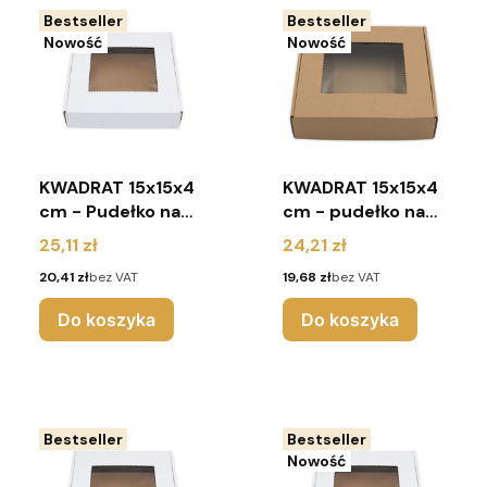
Bestseller
Bestseller
Nowość
Nowość
KWADRAT 15x15x4
KWADRAT 15x15x4
cm - Pudełko na
cm - pudełko na
pierniki z
pierniki z
Cena
Cena
25,11 zł
24,21 zł
okienkiem (pakiet
okienkiem (pakiet
Cena
Cena
20,41 zł
bez VAT
19,68 zł
bez VAT
10 sztuk) - białe
10 sztuk) - brąz
Do koszyka
Do koszyka
Bestseller
Bestseller
Nowość