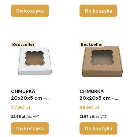
10 sztuk) - białe
10 sztuk) - brąz
Do koszyka
Do koszyka
Bestseller
Bestseller
CHMURKA
CHMURKA
20x20x5 cm -
20x20x5 cm -
pudełko na pierniki
pudełko na pierniki
Cena
Cena
27,90 zł
26,90 zł
z okienkiem
z okienkiem
Cena
Cena
22,68 zł
bez VAT
21,87 zł
bez VAT
(pakiet 10 sztuk) -
(pakiet 10 sztuk) -
białe
brąz
Do koszyka
Do koszyka