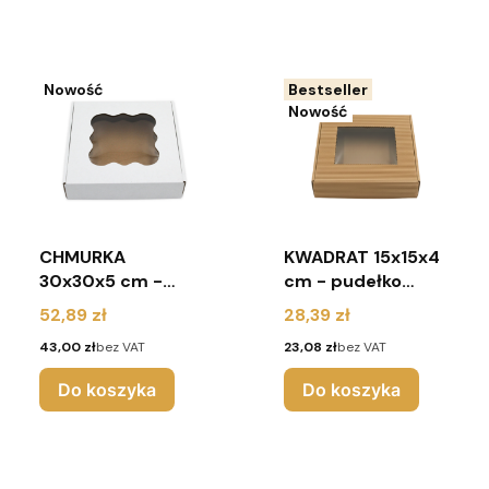
Nowość
Bestseller
Nowość
CHMURKA
KWADRAT 15x15x4
30x30x5 cm -
cm - pudełko
pudełko na pierniki
karbowane na
Cena
Cena
52,89 zł
28,39 zł
z okienkiem
pierniki z
Cena
Cena
43,00 zł
bez VAT
23,08 zł
bez VAT
(pakiet 10 sztuk) -
okienkiem (pakiet
białe
10 sztuk) - brąz
Do koszyka
Do koszyka