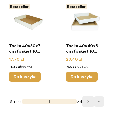
Bestseller
Bestseller
Tacka 40x30x7
Tacka 40x40x5
cm (pakiet 10
cm (pakiet 10
sztuk)
sztuk)
Cena
Cena
17,70 zł
23,40 zł
Cena
Cena
14,39 zł
bez VAT
19,02 zł
bez VAT
Do koszyka
Do koszyka
Strona
z 4
Przejdź