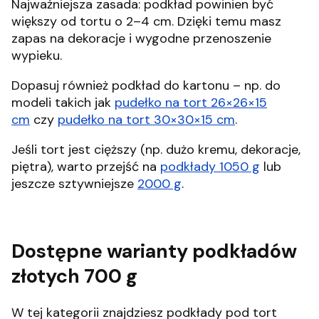
Najważniejsza zasada: podkład powinien być
większy od tortu o 2–4 cm. Dzięki temu masz
zapas na dekoracje i wygodne przenoszenie
wypieku.
Dopasuj również podkład do kartonu – np. do
modeli takich jak
pudełko na tort 26×26×15
cm
czy
pudełko na tort 30×30×15 cm
.
Jeśli tort jest cięższy (np. dużo kremu, dekoracje,
piętra), warto przejść na
podkłady 1050 g
lub
jeszcze sztywniejsze
2000 g
.
Dostępne warianty podkładów
złotych 700 g
W tej kategorii znajdziesz podkłady pod tort