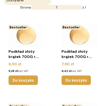
Domyślne
Strona
z 1
Bestseller
Bestseller
Podkład złoty
Podkład złoty
krążek 700G r.
krążek 700G r.
18cm (pakiet 10
20cm (pakiet 10
Cena
Cena
6,50 zł
7,90 zł
sztuk)
sztuk)
Cena
Cena
5,28 zł
bez VAT
6,42 zł
bez VAT
Do koszyka
Do koszyka