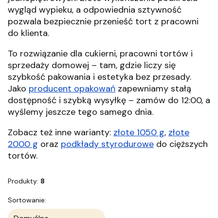
wygląd wypieku, a odpowiednia sztywność
pozwala bezpiecznie przenieść tort z pracowni
do klienta.
To rozwiązanie dla cukierni, pracowni tortów i
sprzedaży domowej – tam, gdzie liczy się
szybkość pakowania i estetyka bez przesady.
Jako
producent opakowań
zapewniamy stałą
dostępność i szybką wysyłkę – zamów do 12:00, a
wyślemy jeszcze tego samego dnia.
Zobacz też inne warianty:
złote 1050 g
,
złote
2000 g
oraz
podkłady styrodurowe
do cięższych
tortów.
Produkty:
8
Lista produktów
Sortowanie: