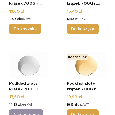
krążek 700G r.
krążek 700G r.
26cm (pakiet 10
28cm (pakiet 10
Cena
Cena
13,60 zł
15,40 zł
sztuk)
sztuk)
Cena
Cena
11,06 zł
bez VAT
12,52 zł
bez VAT
Do koszyka
Do koszyka
Bestseller
Podkład złoty
Podkład złoty
krążek 700G r.
krążek 700G r.
30cm (pakiet 10
32cm (pakiet 10
Cena
Cena
17,50 zł
19,90 zł
sztuk)
sztuk)
Cena
Cena
14,23 zł
bez VAT
16,18 zł
bez VAT
Niedostępny
Do koszyka