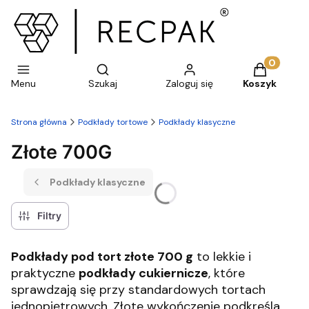
Otwórz wyszukiwarkę
Produkty w 
Menu
Szukaj
Zaloguj się
Koszyk
Strona główna
Podkłady tortowe
Podkłady klasyczne
Złote 700G
Podkłady klasyczne
Filtry
Podkłady pod tort złote 700 g
to lekkie i
praktyczne
podkłady cukiernicze
, które
sprawdzają się przy standardowych tortach
jednopiętrowych. Złote wykończenie podkreśla