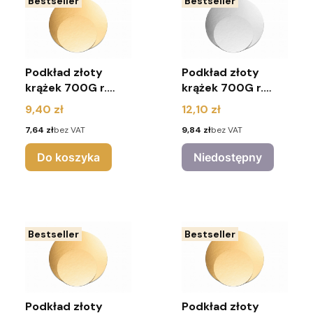
Bestseller
Bestseller
Podkład złoty
Podkład złoty
krążek 700G r.
krążek 700G r.
22cm (pakiet 10
24cm (pakiet 10
Cena
Cena
9,40 zł
12,10 zł
sztuk)
sztuk)
Cena
Cena
7,64 zł
bez VAT
9,84 zł
bez VAT
Do koszyka
Niedostępny
Bestseller
Bestseller
Podkład złoty
Podkład złoty