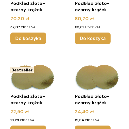
Podkład złoto-
Podkład złoto-
czarny krążek
czarny krążek
2400G r.32
2400G r.34
Cena
Cena
70,20 zł
80,70 zł
(pakiet 10 sztuk)
(pakiet 10 sztuk)
Cena
Cena
57,07 zł
bez VAT
65,61 zł
bez VAT
Do koszyka
Do koszyka
Bestseller
Podkład złoto-
Podkład złoto-
czarny krążek
czarny krążek
karbowany 2400G
karbowany 2400G
Cena
Cena
22,50 zł
24,40 zł
r.20 (pakiet 10
r.22 (pakiet 10
Cena
Cena
18,29 zł
bez VAT
19,84 zł
bez VAT
sztuk)
sztuk)