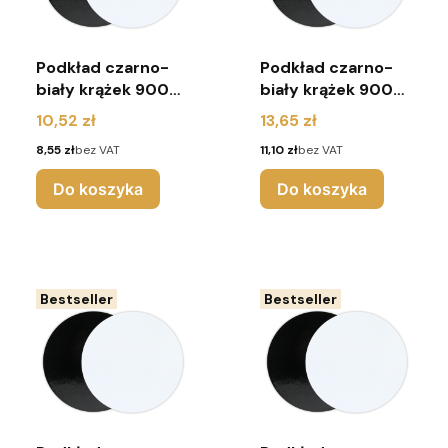
Podkład czarno-
Podkład czarno-
biały krążek 900g
biały krążek 900g
r. 18cm (pakiet 10
r. 20cm (pakiet 10
Cena
Cena
10,52 zł
13,65 zł
sztuk)
sztuk)
Cena
Cena
8,55 zł
bez VAT
11,10 zł
bez VAT
Do koszyka
Do koszyka
Bestseller
Bestseller