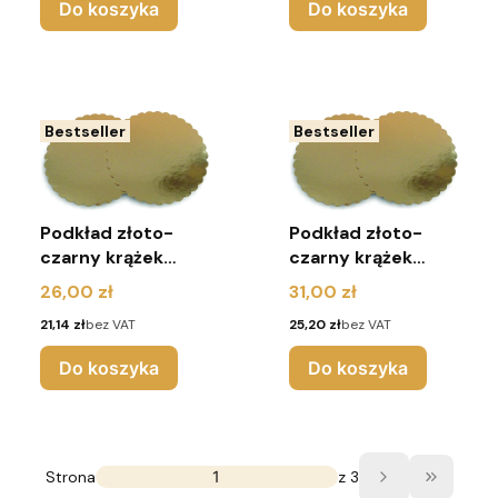
Do koszyka
Do koszyka
Bestseller
Bestseller
Podkład złoto-
Podkład złoto-
czarny krążek
czarny krążek
karbowany 2400G
karbowany 2400G
Cena
Cena
26,00 zł
31,00 zł
r.24 (pakiet 10
r.26 (pakiet 10
Cena
Cena
21,14 zł
bez VAT
25,20 zł
bez VAT
sztuk)
sztuk)
Do koszyka
Do koszyka
Strona
z 3
Przejdź