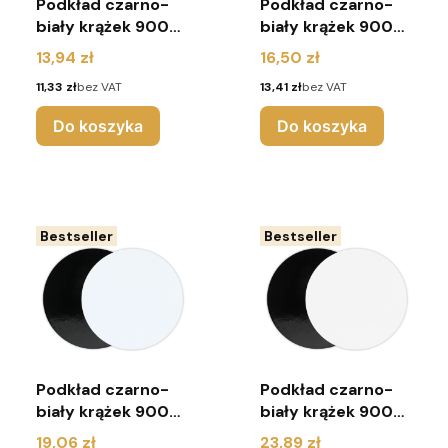
Podkład czarno-
Podkład czarno-
biały krążek 900g
biały krążek 900g
r. 22cm (pakiet 10
r. 24cm (pakiet 10
Cena
Cena
13,94 zł
16,50 zł
sztuk)
sztuk)
Cena
Cena
11,33 zł
bez VAT
13,41 zł
bez VAT
Do koszyka
Do koszyka
Bestseller
Bestseller
Podkład czarno-
Podkład czarno-
biały krążek 900g
biały krążek 900g
r. 26cm (pakiet 10
r. 30cm (pakiet 10
Cena
Cena
19,06 zł
23,89 zł