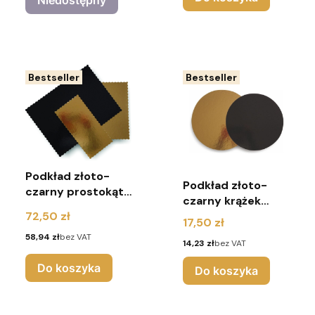
Niedostępny
Bestseller
Bestseller
Podkład złoto-
Podkład złoto-
czarny prostokąt
czarny krążek
karbowany 2400G
Cena
2400G r.18 (pakiet
72,50 zł
Cena
r.40x60 (pakiet 5
17,50 zł
10 sztuk)
sztuk)
Cena
58,94 zł
bez VAT
Cena
14,23 zł
bez VAT
Do koszyka
Do koszyka