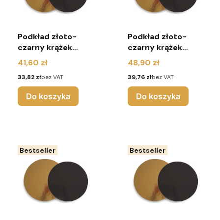
Podkład złoto-
Podkład złoto-
czarny krążek
czarny krążek
2400G r.28
2400G r.30
Cena
Cena
41,60 zł
48,90 zł
(pakiet 10 sztuk)
(pakiet 10 sztuk)
Cena
Cena
33,82 zł
bez VAT
39,76 zł
bez VAT
Do koszyka
Do koszyka
Bestseller
Bestseller