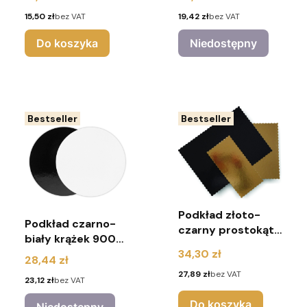
sztuk)
sztuk)
Cena
Cena
15,50 zł
bez VAT
19,42 zł
bez VAT
Do koszyka
Niedostępny
Bestseller
Bestseller
Podkład złoto-
Podkład czarno-
czarny prostokąt
biały krążek 900g
karbowany 2400G
Cena
r. 32cm (pakiet 10
34,30 zł
Cena
r.30x40 (pakiet 5
28,44 zł
sztuk)
sztuk)
Cena
27,89 zł
bez VAT
Cena
23,12 zł
bez VAT
Do koszyka