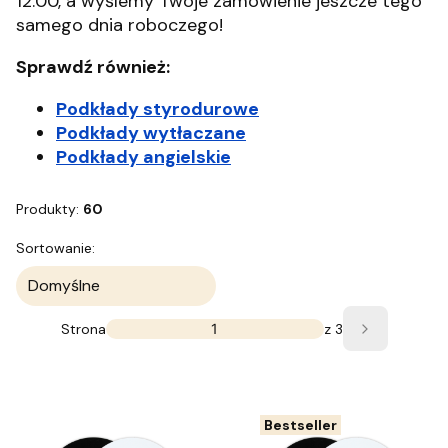
12:00, a wyślemy Twoje zamówienie jeszcze tego
samego dnia roboczego!
Sprawdź również:
Podkłady styrodurowe
Podkłady wytłaczane
Podkłady angielskie
Produkty:
60
Lista produktów
Sortowanie:
Domyślne
Strona
z 3
Następne 
Bestseller