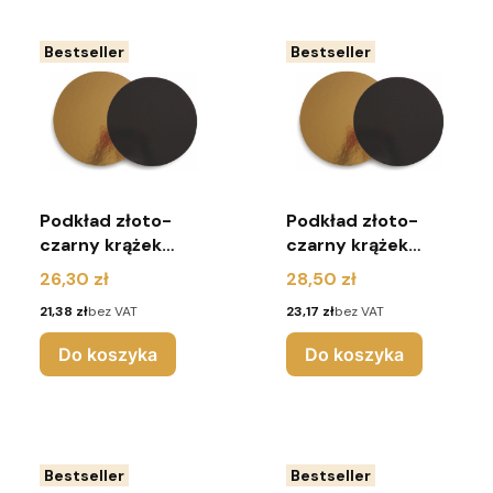
Bestseller
Bestseller
Podkład złoto-
Podkład złoto-
czarny krążek
czarny krążek
2400G r.20
2400G r.22
Cena
Cena
26,30 zł
28,50 zł
(pakiet 10 sztuk)
(pakiet 10 sztuk)
Cena
Cena
21,38 zł
bez VAT
23,17 zł
bez VAT
Do koszyka
Do koszyka
Bestseller
Bestseller