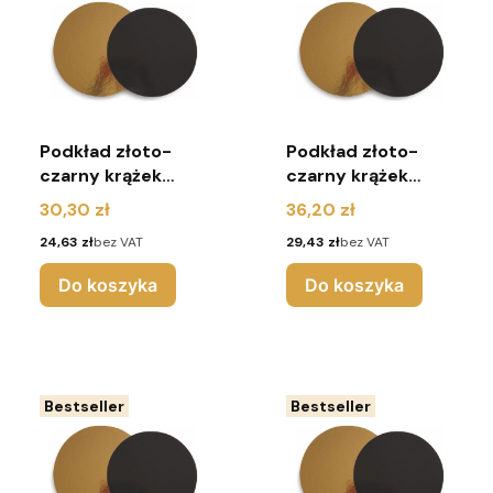
Podkład złoto-
Podkład złoto-
czarny krążek
czarny krążek
2400G r.24
2400G r.26
Cena
Cena
30,30 zł
36,20 zł
(pakiet 10 sztuk)
(pakiet 10 sztuk)
Cena
Cena
24,63 zł
bez VAT
29,43 zł
bez VAT
Do koszyka
Do koszyka
Bestseller
Bestseller