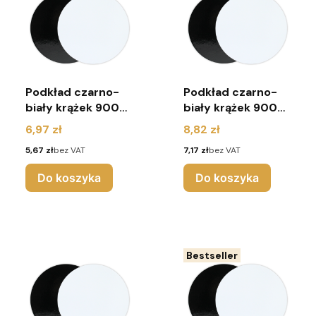
Podkład czarno-
Podkład czarno-
biały krążek 900g
biały krążek 900g
r. 12cm (pakiet 10
r. 16cm (pakiet 10
Cena
Cena
6,97 zł
8,82 zł
sztuk)
sztuk)
Cena
Cena
5,67 zł
bez VAT
7,17 zł
bez VAT
Do koszyka
Do koszyka
Bestseller