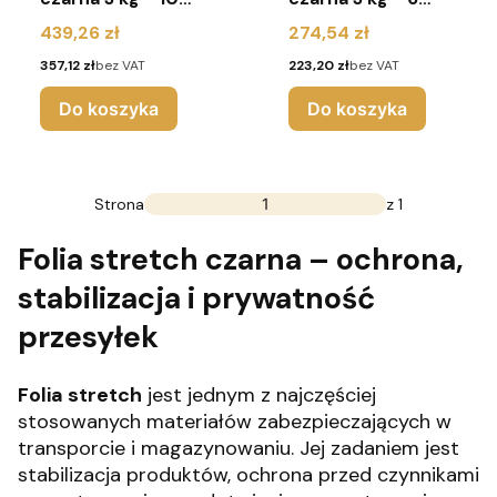
sztuk
sztuk
Cena
Cena
439,26 zł
274,54 zł
Cena
Cena
357,12 zł
bez VAT
223,20 zł
bez VAT
Do koszyka
Do koszyka
Strona
z 1
Folia stretch czarna – ochrona,
stabilizacja i prywatność
przesyłek
Folia stretch
jest jednym z najczęściej
stosowanych materiałów zabezpieczających w
transporcie i magazynowaniu. Jej zadaniem jest
stabilizacja produktów, ochrona przed czynnikami