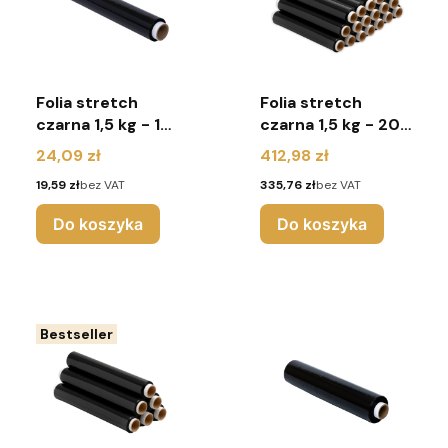
Folia stretch
Folia stretch
czarna 1,5 kg - 1
czarna 1,5 kg - 20
sztuka
sztuk
Cena
Cena
24,09 zł
412,98 zł
Cena
Cena
19,59 zł
bez VAT
335,76 zł
bez VAT
Do koszyka
Do koszyka
Bestseller