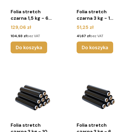
Folia stretch
Folia stretch
czarna 1,5 kg - 6
czarna 3 kg - 1
sztuk
sztuka
Cena
Cena
129,06 zł
51,25 zł
Cena
Cena
104,93 zł
bez VAT
41,67 zł
bez VAT
Do koszyka
Do koszyka
Folia stretch
Folia stretch
czarna 3 kg - 10
czarna 3 kg - 6