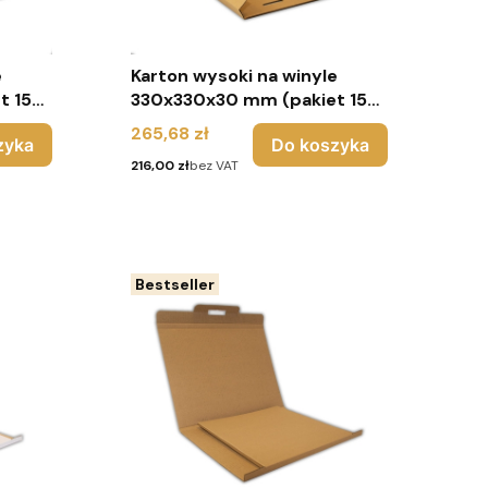
e
Karton wysoki na winyle
t 150
330x330x30 mm (pakiet 150
sztuk) - brąz
Cena
265,68 zł
zyka
Do koszyka
Cena
216,00 zł
bez VAT
Bestseller