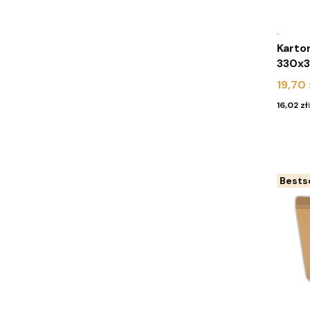
Karto
330x3
sztuk
Cena
19,70 
Cena
16,02 zł
Bestse