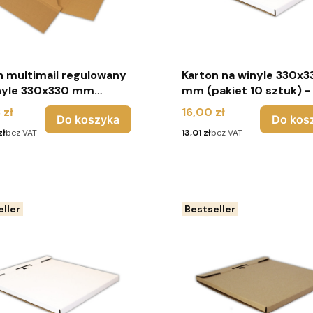
n multimail regulowany
Karton na winyle 330x330x15
0x330 mm
mm (pakiet 10 sztuk) - 
et 70sztuk) - brąz
Cena
 zł
16,00 zł
Do koszyka
Do kos
Cena
zł
bez VAT
13,01 zł
bez VAT
ller
Bestseller