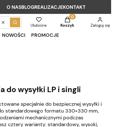
O NAS
BLOG
REALIZACJE
KONTAKT
Produkty w koszyku: 0. Zob
Wyczyść
Szukaj
Ulubione
Koszyk
Zaloguj się
NOWOŚCI
PROMOCJE
do wysyłki LP i singli
towane specjalnie do bezpiecznej wysyłki i
ne do standardowego formatu 330×330 mm,
szkodzeniami mechanicznymi podczas
esz cztery warianty: standardowy, wysoki,