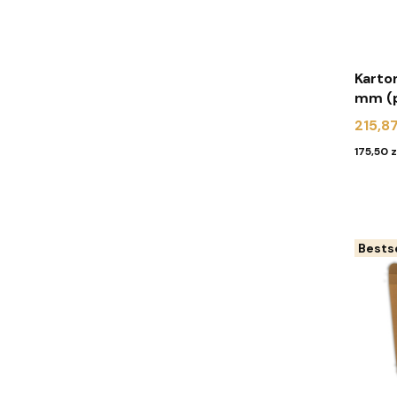
Karton na
mm (p
biały
Cena
215,87
Cena
175,50 z
Bestse