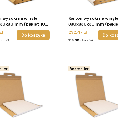
n wysoki na winyle
Karton wysoki na winyl
30x30 mm (pakiet 10
330x330x30 mm (pakie
) - brąz
sztuk) - biały
Cena
zł
232,47 zł
Do koszyka
Do kos
Cena
bez VAT
189,00 zł
bez VAT
ller
Bestseller