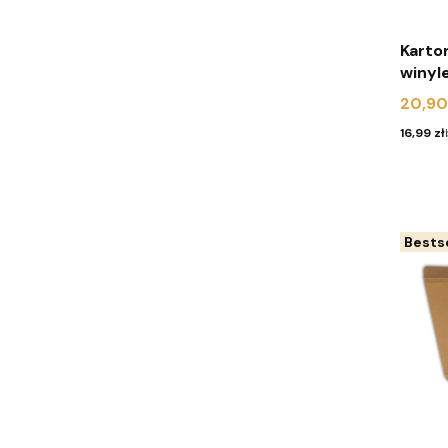
Karto
winyle 330x330x15
(pakie
Cena
20,90
Cena
16,99 zł
Bestse