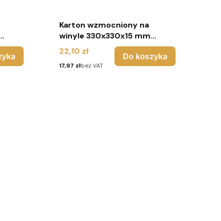
Karton wzmocniony na
winyle 330x330x15 mm
ały
(pakiet 10 sztuk) - brąz
Cena
22,10 zł
zyka
Do koszyka
Cena
17,97 zł
bez VAT