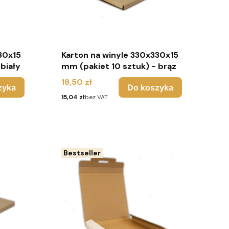
Karton na winyle 330x330x15
biały
mm (pakiet 10 sztuk) - brąz
Cena
18,50 zł
zyka
Do koszyka
Cena
15,04 zł
bez VAT
Bestseller