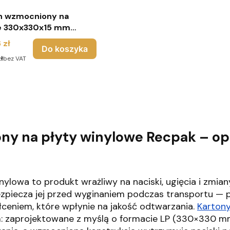
n wzmocniony na
e 330x330x15 mm
et 100 sztuk) - brąz
 zł
Do koszyka
ł
bez VAT
ny na płyty winylowe Recpak – opa
inylowa to produkt wrażliwy na naciski, ugięcia i zm
ezpiecza jej przed wyginaniem podczas transportu — 
łceniem, które wpłynie na jakość odtwarzania.
Kartony
: zaprojektowane z myślą o formacie LP (330×330 mm