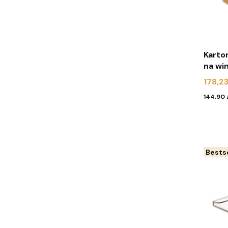
Karto
na winyle 33
(paki
Cena
178,23
Cena
144,90 
Bestse