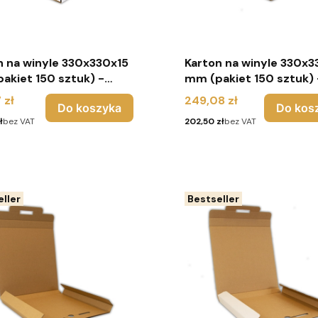
 winyle 330x330x15
Karton na winyle 330x330x15
akiet 150 sztuk) -
mm (pakiet 150 sztuk) 
Cena
 zł
249,08 zł
Do koszyka
Do kos
Cena
ł
bez VAT
202,50 zł
bez VAT
ller
Bestseller