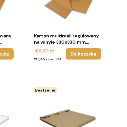
owany
Karton multimail regulowany
na winyle 330x330 mm
z
(pakiet 70 sztuk) - biały
Cena
166,60 zł
zyka
Do koszyka
Cena
135,45 zł
bez VAT
Bestseller