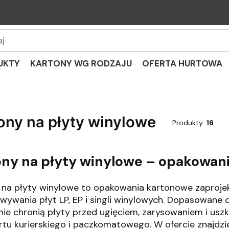
UKTY
KARTONY WG RODZAJU
OFERTA HURTOWA
ony na płyty winylowe
Produkty:
16
ny na płyty winylowe – opakowania 
 na płyty winylowe to opakowania kartonowe zaprojek
wywania płyt LP, EP i singli winylowych. Dopasowa
nie chronią płyty przed ugięciem, zarysowaniem i u
rtu kurierskiego i paczkomatowego. W ofercie znajdzi