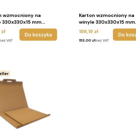
n wzmocniony na
Karton wzmocniony na
 mm
winyle 330x330x15 mm
t 10 sztuk) - biały
(pakiet 100 sztuk) - bi
Cena
 zł
188,19 zł
Do koszyka
Do kos
Cena
bez VAT
153,00 zł
bez VAT
ller