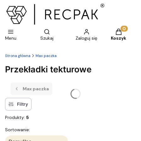
Otwórz wyszukiwarkę
Produkty w 
Menu
Szukaj
Zaloguj się
Koszyk
Strona główna
Max paczka
Przekładki tekturowe
Max paczka
Filtry
Produkty:
5
Lista produktów
Sortowanie: