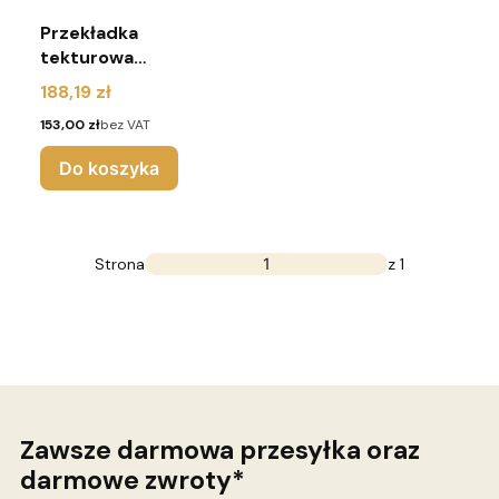
Przekładka
tekturowa
920x730 mm 3W
Cena
188,19 zł
(pakiet 90 sztuk)
Cena
153,00 zł
bez VAT
Do koszyka
Strona
z 1
Zawsze darmowa przesyłka oraz
darmowe zwroty*