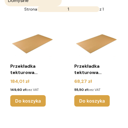
Domyślne
Strona
z 1
Przekładka
Przekładka
tekturowa
tekturowa
1100x765 mm 3W
1200x800 mm 3W
Cena
Cena
184,01 zł
68,27 zł
(pakiet 80 sztuk)
(pakiet 30 sztuk)
Cena
Cena
149,60 zł
bez VAT
55,50 zł
bez VAT
Do koszyka
Do koszyka