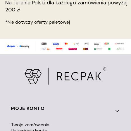
Na terenie Polski dla każdego zamówienia powyżej
200 zł
*Nie dotyczy oferty paletowej
Linki w stopce
MOJE KONTO
Twoje zamówienia
Ustawienia konta