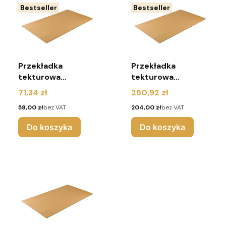
Bestseller
Bestseller
Przekładka
Przekładka
tekturowa
tekturowa
1200x800 mm 5W
750x560 mm 3W
Cena
Cena
71,34 zł
250,92 zł
( pakiet 20 sztuk)
(pakiet 150 sztuk)
Cena
Cena
58,00 zł
bez VAT
204,00 zł
bez VAT
Do koszyka
Do koszyka