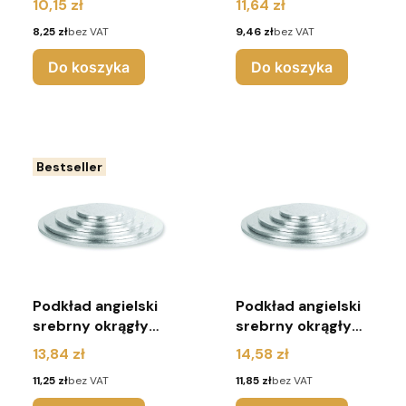
Cena
Cena
10,15 zł
11,64 zł
Cena
Cena
8,25 zł
bez VAT
9,46 zł
bez VAT
Do koszyka
Do koszyka
Bestseller
Podkład angielski
Podkład angielski
srebrny okrągły
srebrny okrągły
r.30
r.33
Cena
Cena
13,84 zł
14,58 zł
Cena
Cena
11,25 zł
bez VAT
11,85 zł
bez VAT