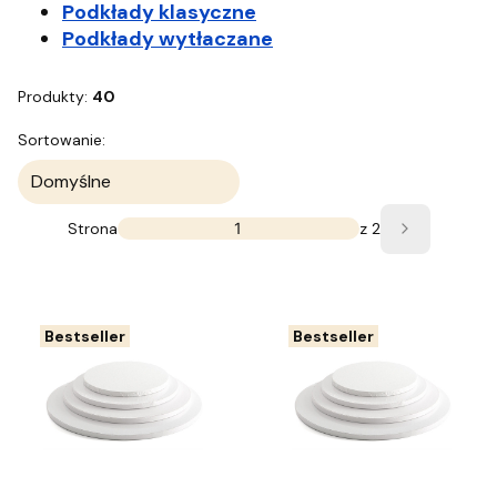
Podkłady klasyczne
Podkłady wytłaczane
Produkty:
40
Lista produktów
Sortowanie:
Domyślne
Strona
z 2
Następne 
Bestseller
Bestseller