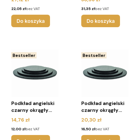
Cena
Cena
22,05 zł
bez VAT
31,35 zł
bez VAT
Do koszyka
Do koszyka
Bestseller
Bestseller
Podkład angielski
Podkład angielski
czarny okrągły
czarny okrągły
r.25
r.30 - Urodziny
Cena
Cena
14,76 zł
20,30 zł
Cena
Cena
12,00 zł
bez VAT
16,50 zł
bez VAT