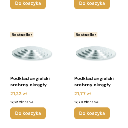
Do koszyka
Do koszyka
Bestseller
Bestseller
Podkład angielski
Podkład angielski
srebrny okrągły
srebrny okrągły
r.36
r.38
Cena
Cena
21,22 zł
21,77 zł
Cena
Cena
17,25 zł
bez VAT
17,70 zł
bez VAT
Do koszyka
Do koszyka