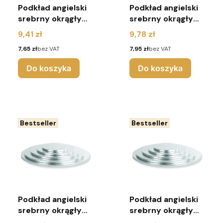
Podkład angielski
Podkład angielski
srebrny okrągły
srebrny okrągły
r.20
r.23
Cena
Cena
9,41 zł
9,78 zł
Cena
Cena
7,65 zł
bez VAT
7,95 zł
bez VAT
Do koszyka
Do koszyka
Bestseller
Bestseller
Podkład angielski
Podkład angielski
srebrny okrągły
srebrny okrągły
r.25
r.28