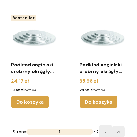
Bestseller
Podkład angielski
Podkład angielski
srebrny okrągły
srebrny okrągły
r.40
r.45
Cena
Cena
24,17 zł
35,98 zł
Cena
Cena
19,65 zł
bez VAT
29,25 zł
bez VAT
Do koszyka
Do koszyka
Strona
z 2
Przejdź