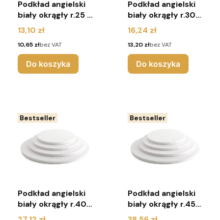
Podkład angielski
Podkład angielski
biały okrągły r.25 -
biały okrągły r.30 -
Chrzest
Chrzest
Cena
Cena
13,10 zł
16,24 zł
Cena
Cena
10,65 zł
bez VAT
13,20 zł
bez VAT
Do koszyka
Do koszyka
Bestseller
Bestseller
Podkład angielski
Podkład angielski
biały okrągły r.40
biały okrągły r.45 -
- Chrzest
Chrzest
Cena
Cena
27,12 zł
38,56 zł