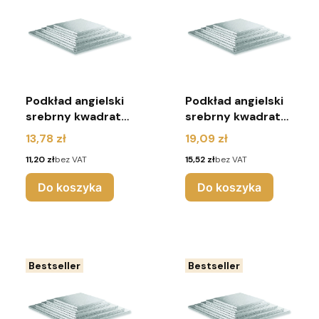
Podkład angielski
Podkład angielski
srebrny kwadrat
srebrny kwadrat
r.30x30
r.36x36
Cena
Cena
13,78 zł
19,09 zł
Cena
Cena
11,20 zł
bez VAT
15,52 zł
bez VAT
Do koszyka
Do koszyka
Bestseller
Bestseller