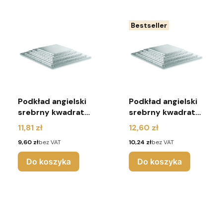
Bestseller
Podkład angielski
Podkład angielski
srebrny kwadrat
srebrny kwadrat
r.20x20
r.25x25
Cena
Cena
11,81 zł
12,60 zł
Cena
Cena
9,60 zł
bez VAT
10,24 zł
bez VAT
Do koszyka
Do koszyka