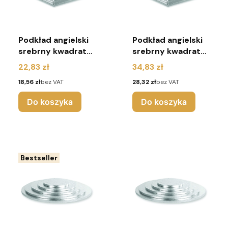
Podkład angielski
Podkład angielski
srebrny kwadrat
srebrny kwadrat
r.40x40
r.45x45
Cena
Cena
22,83 zł
34,83 zł
Cena
Cena
18,56 zł
bez VAT
28,32 zł
bez VAT
Do koszyka
Do koszyka
Bestseller