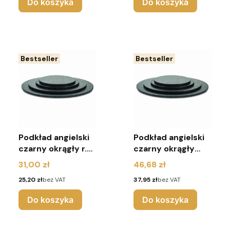
Do koszyka
Do koszyka
Bestseller
Bestseller
Podkład angielski
Podkład angielski
czarny okrągły r.36
czarny okrągły
- Urodziny
r.40 - Urodziny
Cena
Cena
31,00 zł
46,68 zł
Cena
Cena
25,20 zł
bez VAT
37,95 zł
bez VAT
Do koszyka
Do koszyka