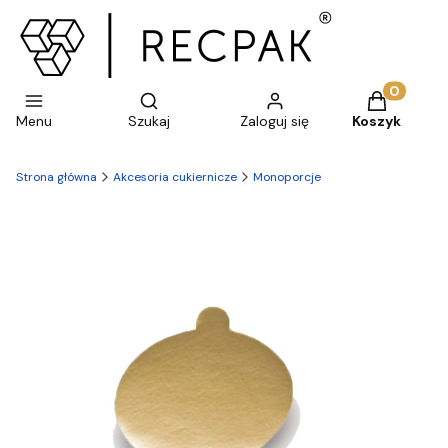
Otwórz wyszukiwarkę
Produkty w 
Menu
Szukaj
Zaloguj się
Koszyk
Strona główna
Akcesoria cukiernicze
Monoporcje