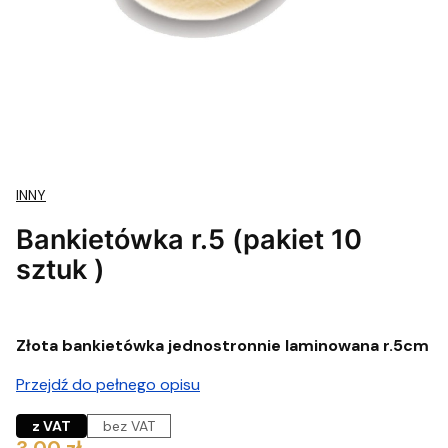
INNY
Bankietówka r.5 (pakiet 10
sztuk )
Złota bankietówka jednostronnie laminowana r.5cm
Przejdź do pełnego opisu
z VAT
bez VAT
Cena