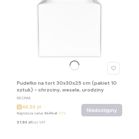
Pudełko na tort 30x30x25 cm (pakiet 10
sztuk) - chrzciny, wesele, urodziny
PRODUCENT
RECPAK
Cena promocyjna
46,53 zł
Niedostępny
Najniższa cena:
51,70 zł
-10%
Cena
37,83 zł
bez VAT