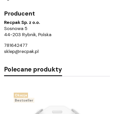
Producent
Recpak Sp. z o.o.
Sosnowa 5
44-203 Rybnik, Polska
781642477
sklep@recpak.pl
Polecane produkty
Okazja
Bestseller