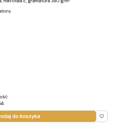
 mikrofala E, gramatura 380 g/m²
ielony
ość:
ść
odaj do koszyka