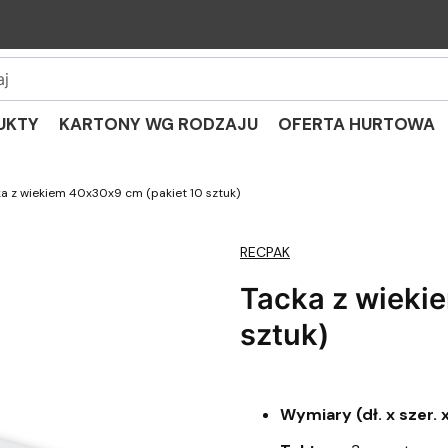
UKTY
KARTONY WG RODZAJU
OFERTA HURTOWA
a z wiekiem 40x30x9 cm (pakiet 10 sztuk)
RECPAK
Tacka z wieki
sztuk)
Wymiary (dł. x szer. x