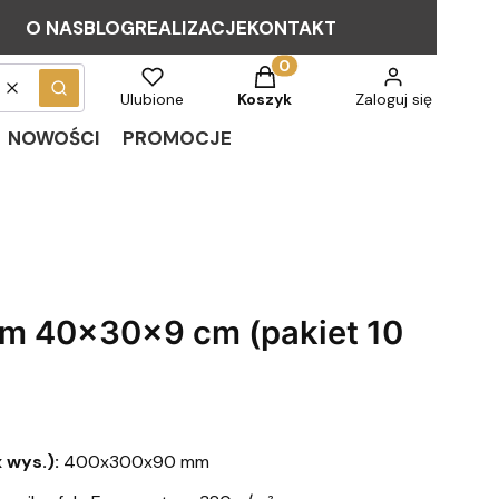
O NAS
BLOG
REALIZACJE
KONTAKT
Produkty w koszyku: 0. Zob
Wyczyść
Szukaj
Ulubione
Koszyk
Zaloguj się
NOWOŚCI
PROMOCJE
em 40x30x9 cm (pakiet 10
 wys.):
400x300x90 mm