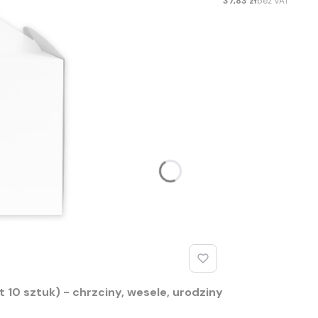
37,83 zł
bez VAT
 10 sztuk) - chrzciny, wesele, urodziny