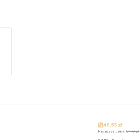
Cena promocyj
46,53 zł
Najniższa cena:
51,70 zł
Cena