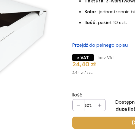
Tektura:
3-warstwowa,
Kolor:
jednostronnie b
Ilość:
pakiet 10 szt.
Przejdź do pełnego opisu
z VAT
bez VAT
Cena
24,40 zł
2,44 zł / szt.
Ilość
Dostępn
szt.
duża ilo
D