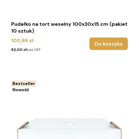
Pudełko na tort weselny 100x30x15 cm (pakiet
10 sztuk)
Cena
100,86 zł
Do koszyka
Cena
82,00 zł
bez VAT
Bestseller
Nowość