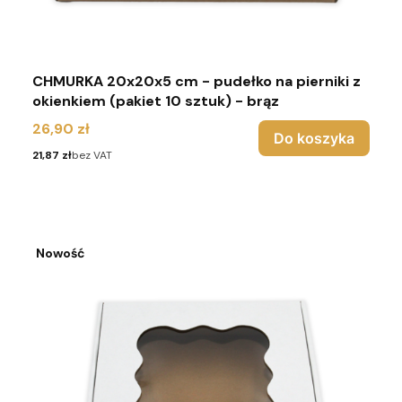
CHMURKA 20x20x5 cm - pudełko na pierniki z
okienkiem (pakiet 10 sztuk) - brąz
Cena
26,90 zł
Do koszyka
Cena
21,87 zł
bez VAT
Nowość