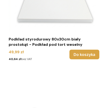
Podkład styrodurowy 80x30cm biały
prostokąt - Podkład pod tort weselny
Cena
49,99 zł
Do koszyka
Cena
40,64 zł
bez VAT