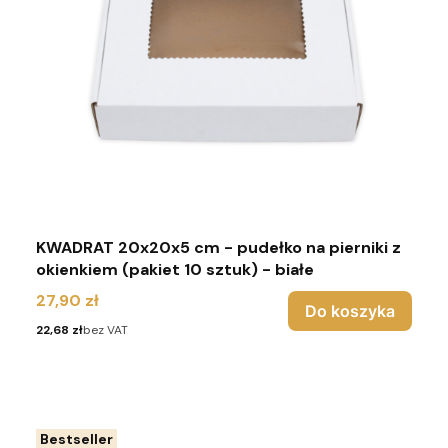
KWADRAT 20x20x5 cm - pudełko na pierniki z
okienkiem (pakiet 10 sztuk) - białe
Cena
27,90 zł
Do koszyka
Cena
22,68 zł
bez VAT
Bestseller