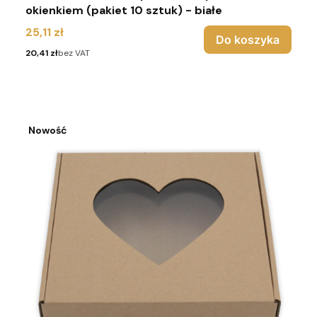
okienkiem (pakiet 10 sztuk) - białe
Cena
25,11 zł
Do koszyka
Cena
20,41 zł
bez VAT
Nowość