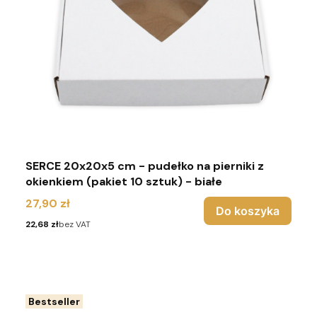
SERCE 20x20x5 cm - pudełko na pierniki z
okienkiem (pakiet 10 sztuk) - białe
Cena
27,90 zł
Do koszyka
Cena
22,68 zł
bez VAT
Bestseller