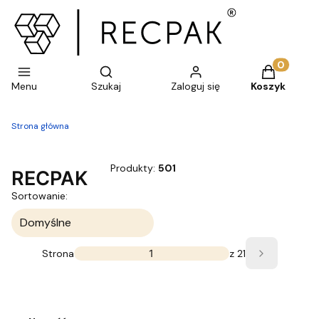
Otwórz wyszukiwarkę
Produkty w 
Menu
Szukaj
Zaloguj się
Koszyk
Strona główna
Produkty:
501
RECPAK
Lista produktów
Sortowanie:
Domyślne
Strona
z 21
Następne