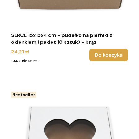
SERCE 15x15x4 cm - pudełko na pierniki z
okienkiem (pakiet 10 sztuk) - brąz
Cena
24,21 zł
Do koszyka
Cena
19,68 zł
bez VAT
Bestseller