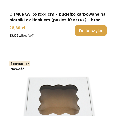
CHMURKA 15x15x4 cm - pudełko karbowane na
pierniki z okienkiem (pakiet 10 sztuk) - brąz
Cena
28,39 zł
Do koszyka
Cena
23,08 zł
bez VAT
Bestseller
Nowość