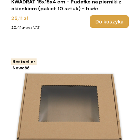
KWADRAT 15x15x4 cm - Pudełko na pierniki z
okienkiem (pakiet 10 sztuk) - białe
Cena
25,11 zł
Do koszyka
Cena
20,41 zł
bez VAT
Bestseller
Nowość