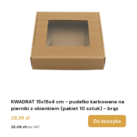
KWADRAT 15x15x4 cm - pudełko karbowane na
pierniki z okienkiem (pakiet 10 sztuk) - brąz
Cena
28,39 zł
Do koszyka
Cena
23,08 zł
bez VAT