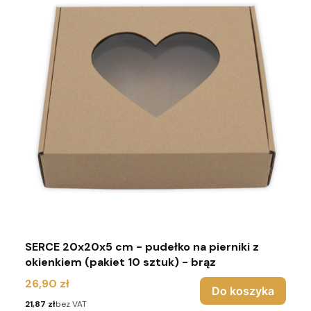
SERCE 20x20x5 cm - pudełko na pierniki z
okienkiem (pakiet 10 sztuk) - brąz
Cena
26,90 zł
Do koszyka
Cena
21,87 zł
bez VAT