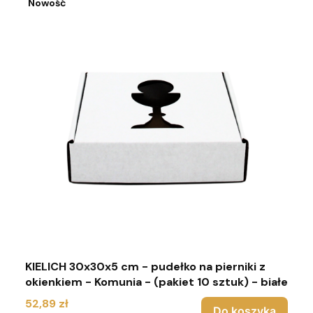
Nowość
KIELICH 30x30x5 cm - pudełko na pierniki z
okienkiem - Komunia - (pakiet 10 sztuk) - białe
Cena
52,89 zł
Do koszyka