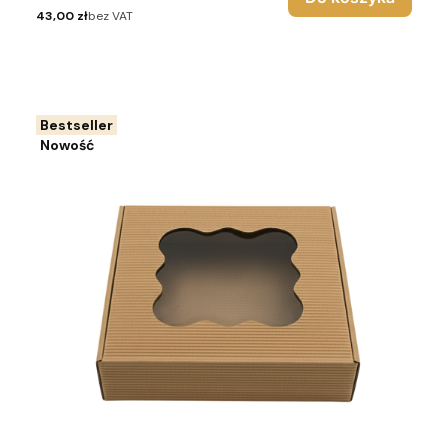
Cena
43,00 zł
bez VAT
Bestseller
Nowość