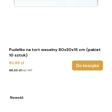
Pudełko na tort weselny 80x30x15 cm (pakiet
10 sztuk)
Cena
83,89 zł
Do koszyka
Cena
68,20 zł
bez VAT
Nowość