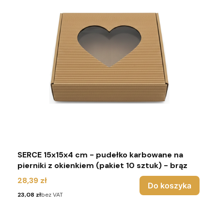
SERCE 15x15x4 cm - pudełko karbowane na
pierniki z okienkiem (pakiet 10 sztuk) - brąz
Cena
28,39 zł
Do koszyka
Cena
23,08 zł
bez VAT