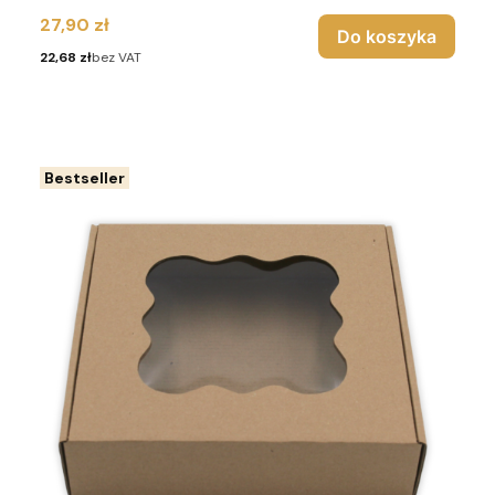
Cena
27,90 zł
Do koszyka
Cena
22,68 zł
bez VAT
Bestseller