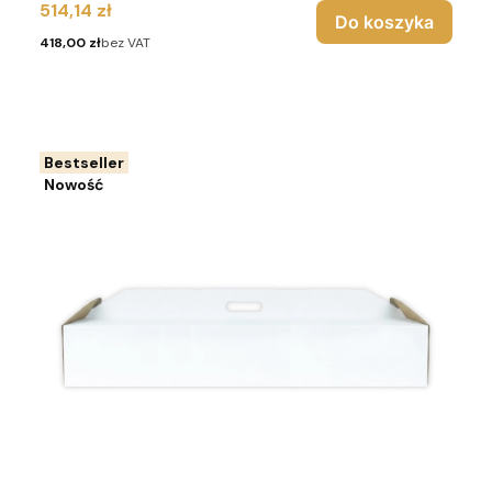
Cena
514,14 zł
Do koszyka
Cena
418,00 zł
bez VAT
Bestseller
Nowość