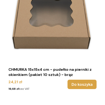
CHMURKA 15x15x4 cm - pudełko na pierniki z
okienkiem (pakiet 10 sztuk) - brąz
Cena
24,21 zł
Do koszyka
Cena
19,68 zł
bez VAT