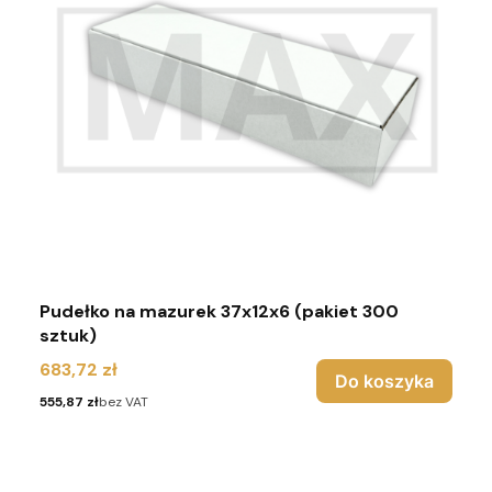
Pudełko na mazurek 37x12x6 (pakiet 300
sztuk)
Cena
683,72 zł
Do koszyka
Cena
555,87 zł
bez VAT