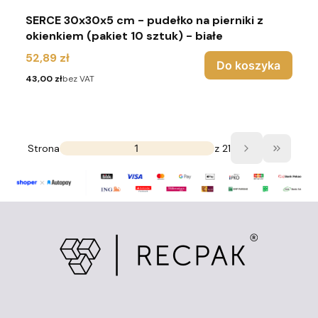
SERCE 30x30x5 cm - pudełko na pierniki z
okienkiem (pakiet 10 sztuk) - białe
Cena
52,89 zł
Do koszyka
Cena
43,00 zł
bez VAT
Strona
z 21
Przejdź