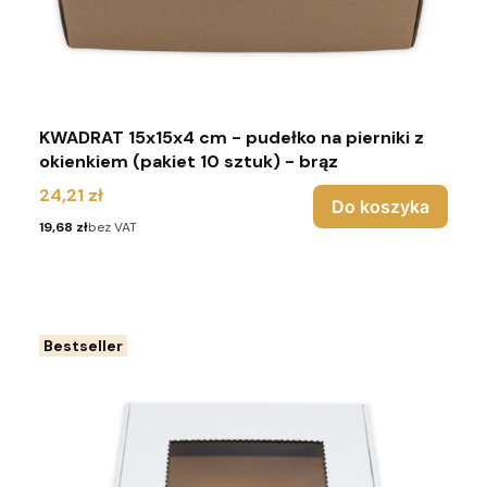
KWADRAT 15x15x4 cm - pudełko na pierniki z
okienkiem (pakiet 10 sztuk) - brąz
Cena
24,21 zł
Do koszyka
Cena
19,68 zł
bez VAT
Bestseller