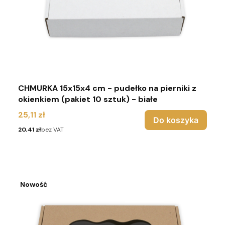
CHMURKA 15x15x4 cm - pudełko na pierniki z
okienkiem (pakiet 10 sztuk) - białe
Cena
25,11 zł
Do koszyka
Cena
20,41 zł
bez VAT
Nowość