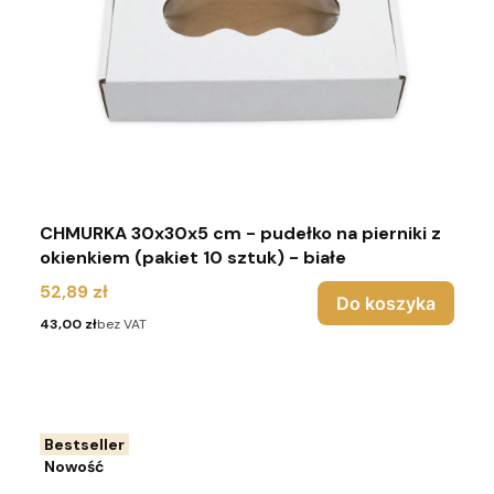
CHMURKA 30x30x5 cm - pudełko na pierniki z
okienkiem (pakiet 10 sztuk) - białe
Cena
52,89 zł
Do koszyka
Cena
43,00 zł
bez VAT
Bestseller
Nowość