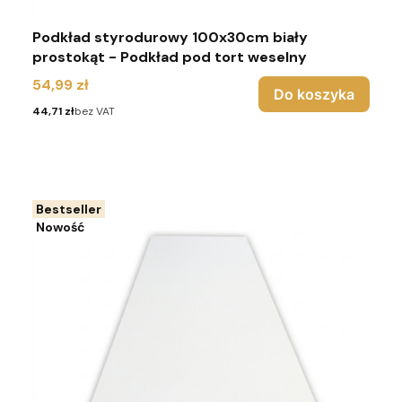
Podkład styrodurowy 100x30cm biały
prostokąt - Podkład pod tort weselny
Cena
54,99 zł
Do koszyka
Cena
44,71 zł
bez VAT
Bestseller
Nowość