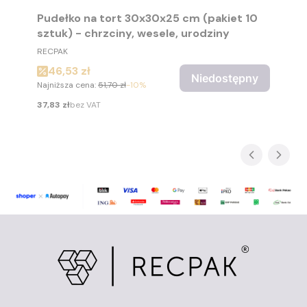
Pudełko na tort 30x30x25 cm (pakiet 10
sztuk) - chrzciny, wesele, urodziny
PRODUCENT
RECPAK
Cena promocyjna
46,53 zł
Niedostępny
Najniższa cena:
51,70 zł
-10%
Cena
37,83 zł
bez VAT