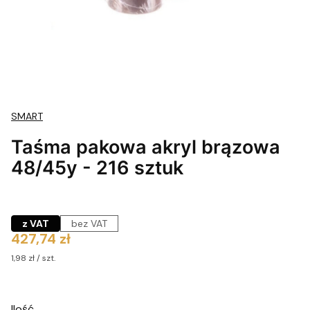
SMART
Taśma pakowa akryl brązowa
48/45y - 216 sztuk
z VAT
bez VAT
Cena
427,74 zł
1,98 zł / szt.
Ilość