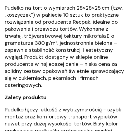
Pudełko na tort o wymiarach 28×28×25 cm (tzw.
„koszyczek”) w pakiecie 10 sztuk to praktyczne
rozwiązanie od producenta Recpak, idealne do
pakowania i przewozu tortów. Wykonane z
trwałej, trójwarstwowej tektury mikrofala E o
gramaturze 380 g/m², jednostronnie bielone –
zapewnia stabilność konstrukcji i estetyczny
wygląd
.
Produkt dostępny w sklepie online
producenta w najlepszej cenie – niska cena za
solidny zestaw opakowań świetnie sprawdzający
się w cukierniach, piekarniach i firmach
cateringowych.
Zalety produktu
Pudełko łączy lekkość z wytrzymałością - szybki
montaż oraz komfortowy transport wypieków
nawet przy dużej wysokości tortów. Biały kolor
opakowania podkreśla profesjonalny wygląd