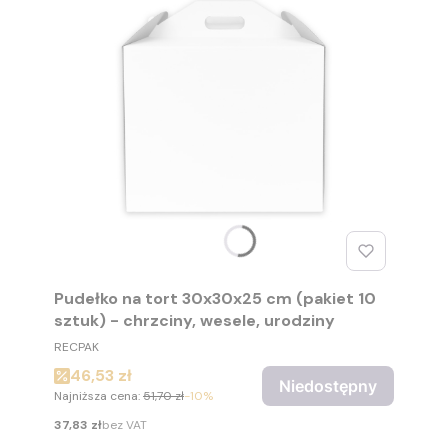
Pudełko na tort 30x30x25 cm (pakiet 10
sztuk) - chrzciny, wesele, urodziny
PRODUCENT
RECPAK
Cena promocyjna
46,53 zł
Niedostępny
Najniższa cena:
51,70 zł
-10%
Cena
37,83 zł
bez VAT