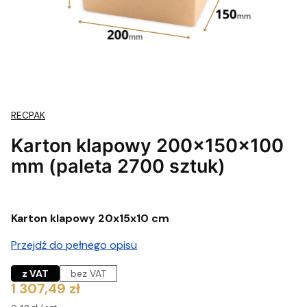
RECPAK
Karton klapowy 200x150x100
mm (paleta 2700 sztuk)
Karton klapowy 20x15x10 cm
Przejdź do pełnego opisu
z VAT
bez VAT
Cena
1 307,49 zł