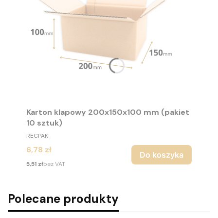
Karton klapowy 200x150x100 mm (pakiet
10 sztuk)
PRODUCENT
RECPAK
Cena
6,78 zł
Do koszyka
Cena
5,51 zł
bez VAT
Polecane produkty