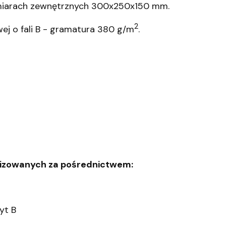
miarach zewnętrznych 300x250x150 mm.
2
j o fali B - gramatura 380 g/m
.
lizowanych za pośrednictwem:
yt B