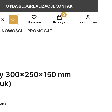
O NAS
BLOG
REALIZACJE
KONTAKT
Produkty w koszyku: 0. Zob
Wyczyść
Szukaj
Ulubione
Koszyk
Zaloguj się
NOWOŚCI
PROMOCJE
wy 300x250x150 mm
tuk)
 cm