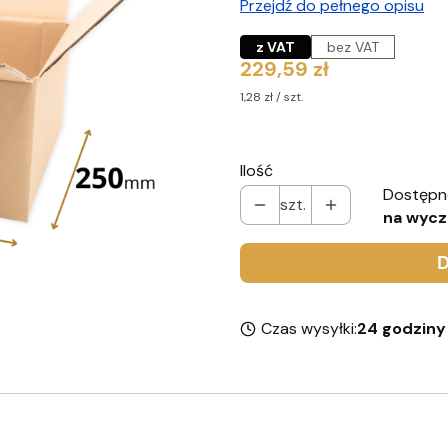
Przejdź do pełnego opisu
z VAT
bez VAT
Cena
229,59 zł
1,28 zł / szt.
Ilość
Dostępn
szt.
na wycz
D
Czas wysyłki:
24 godziny