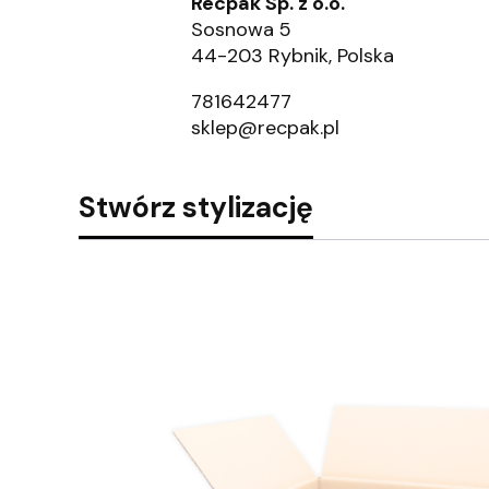
Recpak Sp. z o.o.
Sosnowa 5
44-203 Rybnik, Polska
781642477
sklep@recpak.pl
Stwórz stylizację