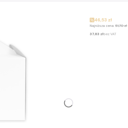
Cena promocyj
46,53 zł
Najniższa cena:
51,70 zł
Cena
37,83 zł
bez VAT