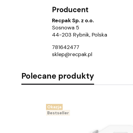
Producent
Recpak Sp. z o.o.
Sosnowa 5
44-203 Rybnik, Polska
781642477
sklep@recpak.pl
Polecane produkty
Okazja
Bestseller