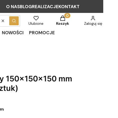
O NAS
BLOG
REALIZACJE
KONTAKT
Produkty w koszyku: 0. Zob
Wyczyść
Szukaj
Ulubione
Koszyk
Zaloguj się
NOWOŚCI
PROMOCJE
wy 150x150x150 mm
ztuk)
cm