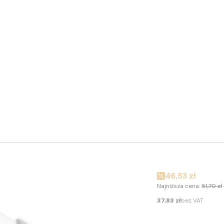
Cena promocyj
46,53 zł
Najniższa cena:
51,70 zł
Cena
37,83 zł
bez VAT