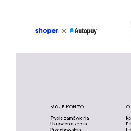
Linki w stopce
MOJE KONTO
O
Twoje zamówienia
Ko
Ustawienia konta
Bl
Przechowalnia
L