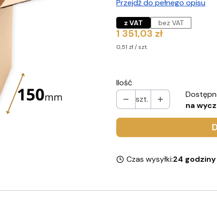
Przejdź do pełnego opisu
z VAT
bez VAT
Cena
1 351,03 zł
0,51 zł / szt.
Ilość
Dostępn
szt.
na wycz
D
Czas wysyłki:
24 godziny