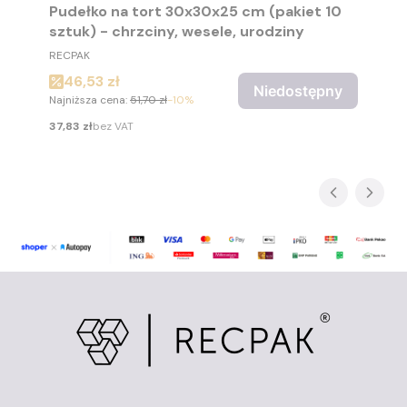
Pudełko na tort 30x30x25 cm (pakiet 10
sztuk) - chrzciny, wesele, urodziny
PRODUCENT
RECPAK
Cena promocyjna
46,53 zł
Niedostępny
Najniższa cena:
51,70 zł
-10%
Cena
37,83 zł
bez VAT