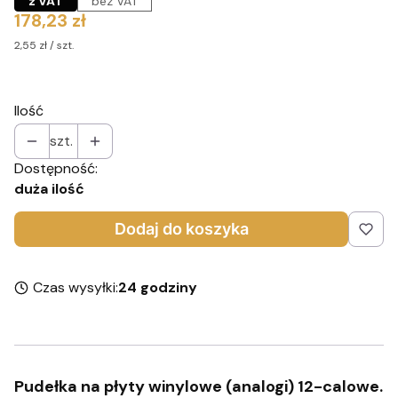
z VAT
bez VAT
Cena
178,23 zł
2,55 zł / szt.
Ilość
szt.
Dostępność:
duża ilość
Dodaj do koszyka
Czas wysyłki:
24 godziny
Pudełka na płyty winylowe (analogi) 12-calowe.