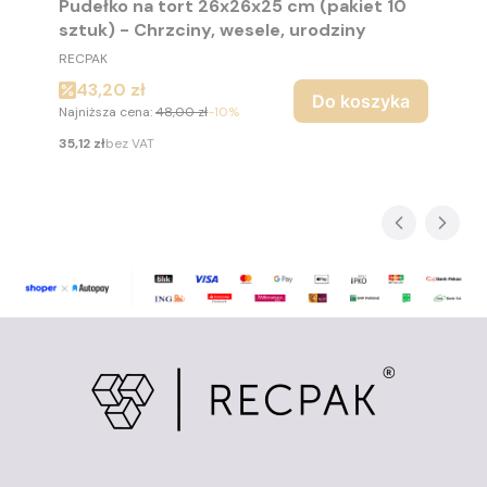
Pudełko na tort 26x26x25 cm (pakiet 10
sztuk) - Chrzciny, wesele, urodziny
PRODUCENT
RECPAK
Cena promocyjna
43,20 zł
Do koszyka
Najniższa cena:
48,00 zł
-10%
Cena
35,12 zł
bez VAT