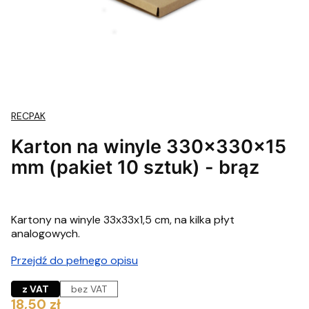
RECPAK
Karton na winyle 330x330x15
mm (pakiet 10 sztuk) - brąz
Kartony na winyle 33x33x1,5 cm, na kilka płyt
analogowych.
Przejdź do pełnego opisu
z VAT
bez VAT
Cena
18,50 zł