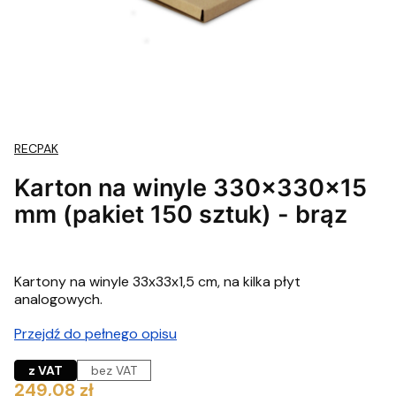
RECPAK
Karton na winyle 330x330x15
mm (pakiet 150 sztuk) - brąz
Kartony na winyle 33x33x1,5 cm, na kilka płyt
analogowych.
Przejdź do pełnego opisu
z VAT
bez VAT
Cena
249,08 zł