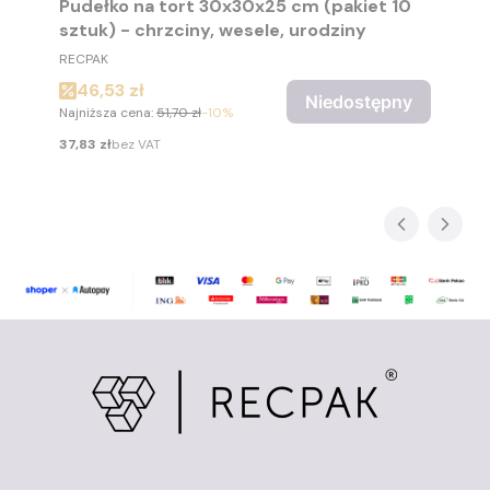
Pudełko na tort 30x30x25 cm (pakiet 10
sztuk) - chrzciny, wesele, urodziny
PRODUCENT
RECPAK
Cena promocyjna
46,53 zł
Niedostępny
Najniższa cena:
51,70 zł
-10%
Cena
37,83 zł
bez VAT