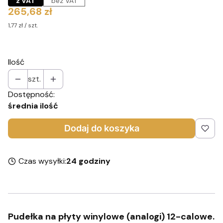
z VAT
bez VAT
Cena
265,68 zł
1,77 zł / szt.
Ilość
szt.
Dostępność:
średnia ilość
Dodaj do koszyka
Czas wysyłki:
24 godziny
Pudełka na płyty winylowe (analogi) 12-calowe.