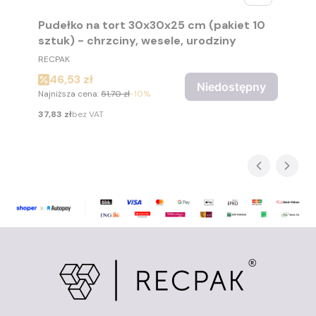
Pudełko na tort 30x30x25 cm (pakiet 10
sztuk) - chrzciny, wesele, urodziny
PRODUCENT
RECPAK
Cena promocyjna
46,53 zł
Niedostępny
Najniższa cena:
51,70 zł
-10%
Cena
37,83 zł
bez VAT