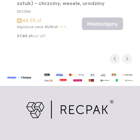
sztuk) - chrzciny, wesele, urodziny
PRODUCENT
RECPAK
Cena promocyjna
46,53 zł
Niedostępny
Najniższa cena:
51,70 zł
-10%
Cena
37,83 zł
bez VAT