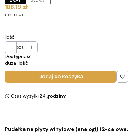
z VAT
bez VAT
Cena
188,19 zł
1,88 zł / szt.
Ilość
szt.
Dostępność:
duża ilość
Dodaj do koszyka
Czas wysyłki:
24 godziny
Pudełka na płyty winylowe (analogi) 12-calowe.