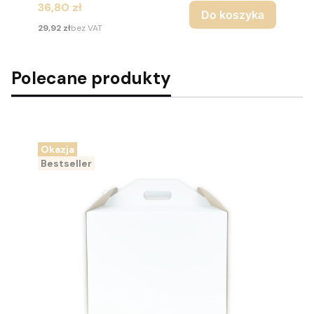
Cena
36,80 zł
Do koszyka
Cena
29,92 zł
bez VAT
Polecane produkty
Okazja
Bestseller