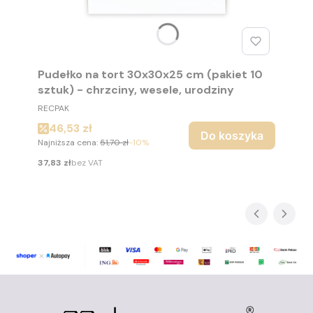
Pudełko na tort 30x30x25 cm (pakiet 10
sztuk) - chrzciny, wesele, urodziny
PRODUCENT
RECPAK
Cena promocyjna
46,53 zł
Do koszyka
Najniższa cena:
51,70 zł
-10%
Cena
37,83 zł
bez VAT