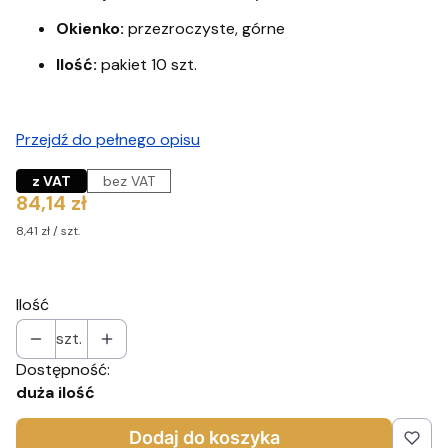
Okienko:
przezroczyste, górne
Ilość:
pakiet 10 szt.
Przejdź do pełnego opisu
z VAT
bez VAT
Cena
84,14 zł
8,41 zł / szt.
Ilość
szt.
Dostępność:
duża ilość
Dodaj do koszyka