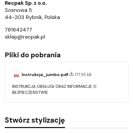
Recpak Sp. z o.o.
Sosnowa 5
44-203 Rybnik, Polska
781642477
sklep@recpak.pl
Pliki do pobrania
Instrukcja_jumbo.pdf
177.35 kB
INSTRUKCJA OBSŁUGI ORAZ INFORMACJE O
BEZPIECZEŃSTWIE
Stwórz stylizację