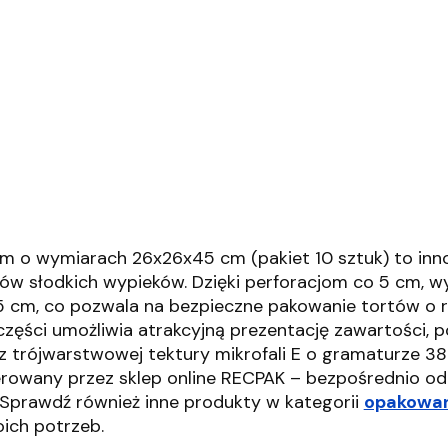
em o wymiarach 26x26x45 cm (pakiet 10 sztuk) to inn
tów słodkich wypieków.
Dzięki perforacjom co 5 cm, 
5 cm, co pozwala na bezpieczne pakowanie tortów o r
części umożliwia atrakcyjną prezentację zawartości, p
 trójwarstwowej tektury mikrofali E o gramaturze 38
rowany przez sklep online RECPAK – bezpośrednio o
Sprawdź również inne produkty w kategorii
opakowan
ch potrzeb.