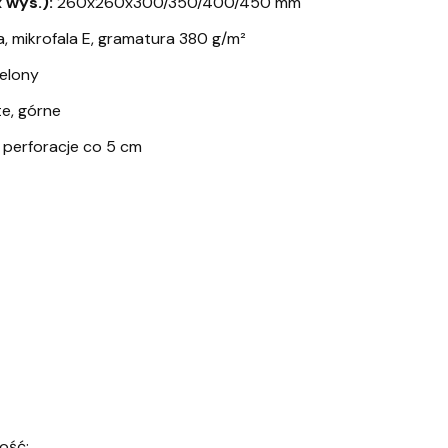
 wys.):
260x260x300/350/400/450 mm
 mikrofala E, gramatura 380 g/m²
ielony
e, górne
perforacje co 5 cm
ość: