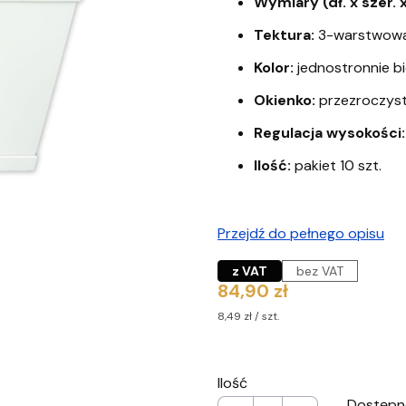
Wymiary (dł. x szer. x
Tektura:
3-warstwowa,
Kolor:
jednostronnie b
Okienko:
przezroczyst
Regulacja wysokości:
Ilość:
pakiet 10 szt.
Przejdź do pełnego opisu
z VAT
bez VAT
Cena
84,90 zł
8,49 zł / szt.
Ilość
Dostępn