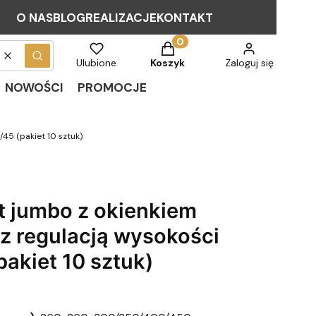
O NAS
BLOG
REALIZACJE
KONTAKT
Produkty w koszyku: 0. Zob
Wyczyść
Szukaj
Ulubione
Koszyk
Zaloguj się
NOWOŚCI
PROMOCJE
45 (pakiet 10 sztuk)
t jumbo z okienkiem
 regulacją wysokości
akiet 10 sztuk)