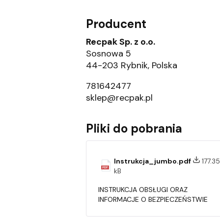
Producent
Recpak Sp. z o.o.
Sosnowa 5
44-203 Rybnik, Polska
781642477
sklep@recpak.pl
Pliki do pobrania
Instrukcja_jumbo.pdf
177.35
kB
INSTRUKCJA OBSŁUGI ORAZ
INFORMACJE O BEZPIECZEŃSTWIE