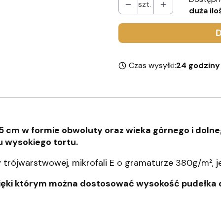
szt.
duża ilo
D
Czas wysyłki:
24 godziny
cm w formie obwoluty oraz wieka górnego i dolneg
u wysokiego tortu.
trójwarstwowej, mikrofali E o gramaturze 380g/m², je
zięki którym można dostosować wysokość pudełka 