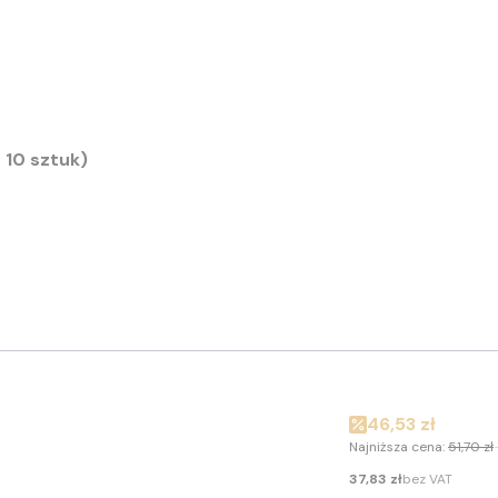
2 cm (pakiet 10 sztuk)
Cena promocyj
46,53 zł
Najniższa cena:
51,70 zł
Cena
37,83 zł
bez VAT