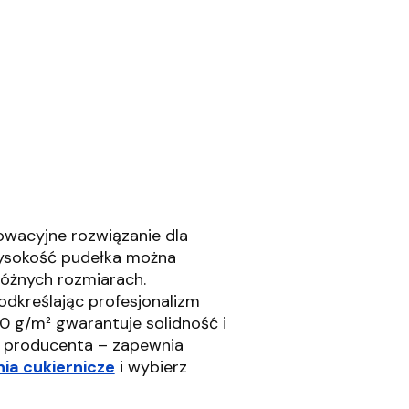
owacyjne rozwiązanie dla
wysokość pudełka można
óżnych rozmiarach.
odkreślając profesjonalizm
0 g/m² gwarantuje solidność i
d producenta – zapewnia
ia cukiernicze
i wybierz